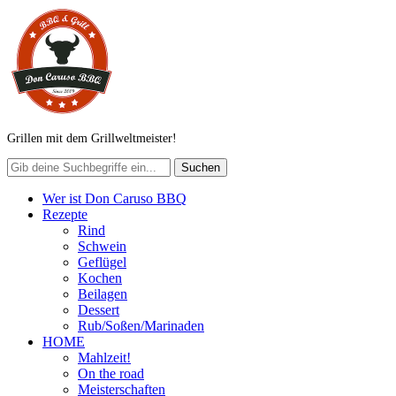
Grillen mit dem Grillweltmeister!
Wer ist Don Caruso BBQ
Rezepte
Rind
Schwein
Geflügel
Kochen
Beilagen
Dessert
Rub/Soßen/Marinaden
HOME
Mahlzeit!
On the road
Meisterschaften