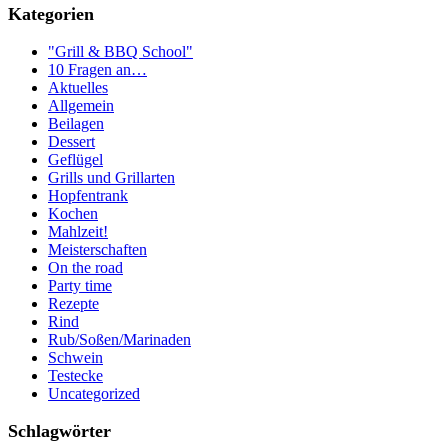
Kategorien
"Grill & BBQ School"
10 Fragen an…
Aktuelles
Allgemein
Beilagen
Dessert
Geflügel
Grills und Grillarten
Hopfentrank
Kochen
Mahlzeit!
Meisterschaften
On the road
Party time
Rezepte
Rind
Rub/Soßen/Marinaden
Schwein
Testecke
Uncategorized
Schlagwörter