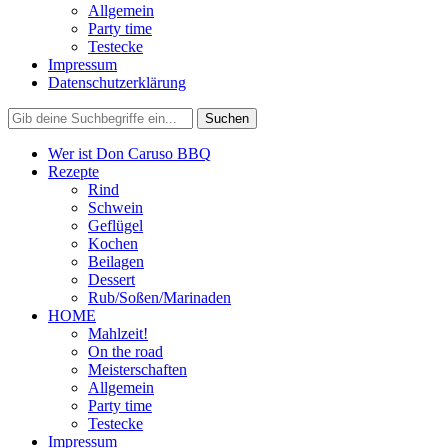
Allgemein
Party time
Testecke
Impressum
Datenschutzerklärung
Wer ist Don Caruso BBQ
Rezepte
Rind
Schwein
Geflügel
Kochen
Beilagen
Dessert
Rub/Soßen/Marinaden
HOME
Mahlzeit!
On the road
Meisterschaften
Allgemein
Party time
Testecke
Impressum