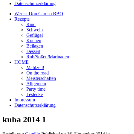
Datenschutzerklärung
Wer ist Don Caruso BBQ
Rezepte
Rind
Schwein
Geflügel
Kochen
Beilagen
Dessert
Rub/Soßen/Marinaden
HOME
Mahlzeit!
On the road
Meisterschaften
Allgemein
Party time
Testecke
Impressum
Datenschutzerklärung
kuba 2014 1
Erstellt von
Camillo
Published on
16. November 2014
in