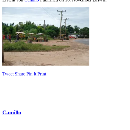
Tweet
Share
Pin It
Print
Camillo