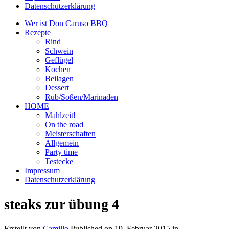
Datenschutzerklärung
Wer ist Don Caruso BBQ
Rezepte
Rind
Schwein
Geflügel
Kochen
Beilagen
Dessert
Rub/Soßen/Marinaden
HOME
Mahlzeit!
On the road
Meisterschaften
Allgemein
Party time
Testecke
Impressum
Datenschutzerklärung
steaks zur übung 4
Erstellt von
Camillo
Published on
19. Februar 2015
in