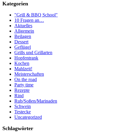
Kategorien
"Grill & BBQ School"
10 Fragen an…
Aktuelles
Allgemein
Beilagen
Dessert
Geflügel
Grills und Grillarten
Hopfentrank
Kochen
Mahlzeit!
Meisterschaften
On the road
Party time
Rezepte
Rind
Rub/Soßen/Marinaden
Schwein
Testecke
Uncategorized
Schlagwörter