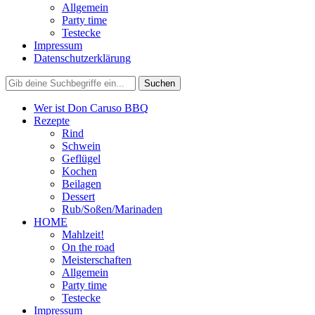
Allgemein
Party time
Testecke
Impressum
Datenschutzerklärung
Wer ist Don Caruso BBQ
Rezepte
Rind
Schwein
Geflügel
Kochen
Beilagen
Dessert
Rub/Soßen/Marinaden
HOME
Mahlzeit!
On the road
Meisterschaften
Allgemein
Party time
Testecke
Impressum