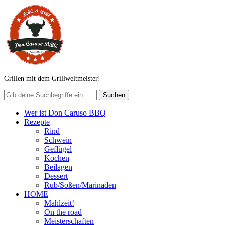
Grillen mit dem Grillweltmeister!
Wer ist Don Caruso BBQ
Rezepte
Rind
Schwein
Geflügel
Kochen
Beilagen
Dessert
Rub/Soßen/Marinaden
HOME
Mahlzeit!
On the road
Meisterschaften