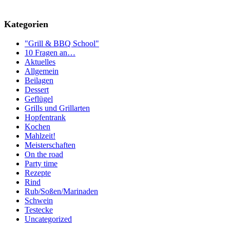
Kategorien
"Grill & BBQ School"
10 Fragen an…
Aktuelles
Allgemein
Beilagen
Dessert
Geflügel
Grills und Grillarten
Hopfentrank
Kochen
Mahlzeit!
Meisterschaften
On the road
Party time
Rezepte
Rind
Rub/Soßen/Marinaden
Schwein
Testecke
Uncategorized