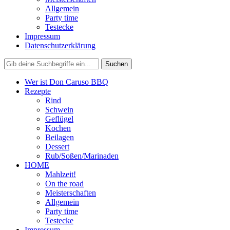
Allgemein
Party time
Testecke
Impressum
Datenschutzerklärung
Wer ist Don Caruso BBQ
Rezepte
Rind
Schwein
Geflügel
Kochen
Beilagen
Dessert
Rub/Soßen/Marinaden
HOME
Mahlzeit!
On the road
Meisterschaften
Allgemein
Party time
Testecke
Impressum