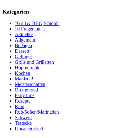
Kategorien
"Grill & BBQ School"
10 Fragen an…
Aktuelles
Allgemein
Beilagen
Dessert
Geflügel
Grills und Grillarten
Hopfentrank
Kochen
Mahlzeit!
Meisterschaften
On the road
Party time
Rezepte
Rind
Rub/Soßen/Marinaden
Schwein
Testecke
Uncategorized