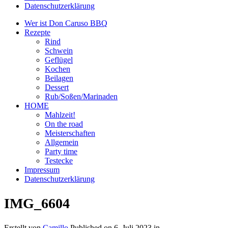
Datenschutzerklärung
Wer ist Don Caruso BBQ
Rezepte
Rind
Schwein
Geflügel
Kochen
Beilagen
Dessert
Rub/Soßen/Marinaden
HOME
Mahlzeit!
On the road
Meisterschaften
Allgemein
Party time
Testecke
Impressum
Datenschutzerklärung
IMG_6604
Erstellt von
Camillo
Published on
6. Juli 2023
in