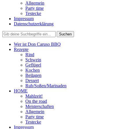
Allgemein
Party time
Testecke
Impressum
Datenschutzerklärung
Wer ist Don Caruso BBQ
Rezepte
Rind
Schwein
Geflügel
Kochen
Beilagen
Dessert
Rub/Soßen/Marinaden
HOME
Mahlzeit!
On the road
Meisterschaften
Allgemein
Party time
Testecke
Impressum