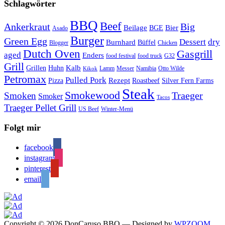
Schlagwörter
BBQ
Beef
Ankerkraut
Big
Bier
Beilage
BGE
Asado
Burger
Green Egg
Dessert
dry
Burnhard
Büffel
Blogger
Chicken
Dutch Oven
Gasgrill
aged
Enders
food festival
food truck
G32
Grill
Kalb
Grillen
Huhn
Lamm
Messer
Namibia
Otto Wilde
Kikok
Petromax
Pulled Pork
Rezept
Pizza
Roastbeef
Silver Fern Farms
Steak
Smokewood
Traeger
Smoken
Smoker
Tacos
Traeger Pellet Grill
US Beef
Winter-Menü
Folgt mir
facebook
instagram
pinterest
email
Copyright © 2026 DonCaruso BBQ
— Designed by
WPZOOM