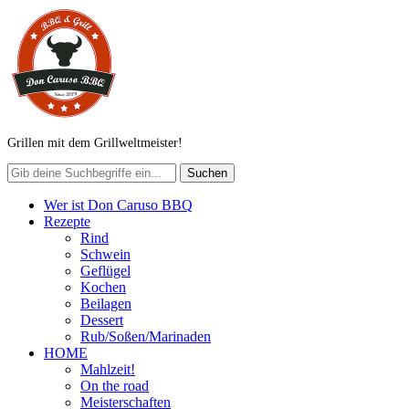
Grillen mit dem Grillweltmeister!
Wer ist Don Caruso BBQ
Rezepte
Rind
Schwein
Geflügel
Kochen
Beilagen
Dessert
Rub/Soßen/Marinaden
HOME
Mahlzeit!
On the road
Meisterschaften