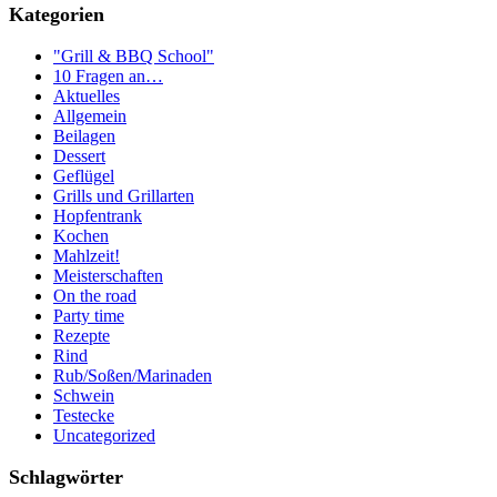
Kategorien
"Grill & BBQ School"
10 Fragen an…
Aktuelles
Allgemein
Beilagen
Dessert
Geflügel
Grills und Grillarten
Hopfentrank
Kochen
Mahlzeit!
Meisterschaften
On the road
Party time
Rezepte
Rind
Rub/Soßen/Marinaden
Schwein
Testecke
Uncategorized
Schlagwörter