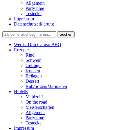
Allgemein
Party time
Testecke
Impressum
Datenschutzerklärung
Wer ist Don Caruso BBQ
Rezepte
Rind
Schwein
Geflügel
Kochen
Beilagen
Dessert
Rub/Soßen/Marinaden
HOME
Mahlzeit!
On the road
Meisterschaften
Allgemein
Party time
Testecke
Impressum