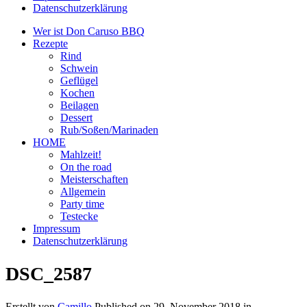
Datenschutzerklärung
Wer ist Don Caruso BBQ
Rezepte
Rind
Schwein
Geflügel
Kochen
Beilagen
Dessert
Rub/Soßen/Marinaden
HOME
Mahlzeit!
On the road
Meisterschaften
Allgemein
Party time
Testecke
Impressum
Datenschutzerklärung
DSC_2587
Erstellt von
Camillo
Published on
29. November 2018
in