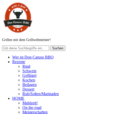
Grillen mit dem Grillweltmeister!
Wer ist Don Caruso BBQ
Rezepte
Rind
Schwein
Geflügel
Kochen
Beilagen
Dessert
Rub/Soßen/Marinaden
HOME
Mahlzeit!
On the road
Meisterschaften