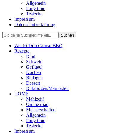
Allgemein
Party time
Testecke
Impressum
Datenschutzerklärung
Wer ist Don Caruso BBQ
Rezepte
Rind
Schwein
Geflügel
Kochen
Beilagen
Dessert
Rub/Soßen/Marinaden
HOME
Mahlzeit!
On the road
Meisterschaften
Allgemein
Party time
Testecke
Impressum