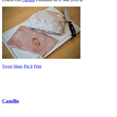
Tweet
Share
Pin It
Print
Camillo