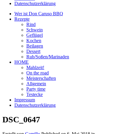
Datenschutzerklärung
Wer ist Don Caruso BBQ
Rezepte
Rind
Schwein
Geflügel
Kochen
Beilagen
Dessert
Rub/Soßen/Marinaden
HOME
Mahlzeit!
On the road
Meisterschaften
Allgemein
Party time
Testecke
Impressum
Datenschutzerklärung
DSC_0647
Erstellt von
Camillo
Published on
6. Mai 2018
in