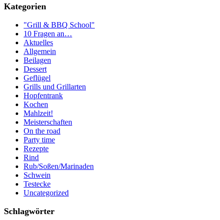
Kategorien
"Grill & BBQ School"
10 Fragen an…
Aktuelles
Allgemein
Beilagen
Dessert
Geflügel
Grills und Grillarten
Hopfentrank
Kochen
Mahlzeit!
Meisterschaften
On the road
Party time
Rezepte
Rind
Rub/Soßen/Marinaden
Schwein
Testecke
Uncategorized
Schlagwörter