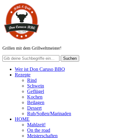
Grillen mit dem Grillweltmeister!
Wer ist Don Caruso BBQ
Rezepte
Rind
Schwein
Geflügel
Kochen
Beilagen
Dessert
Rub/Soßen/Marinaden
HOME
Mahlzeit!
On the road
Meisterschaften