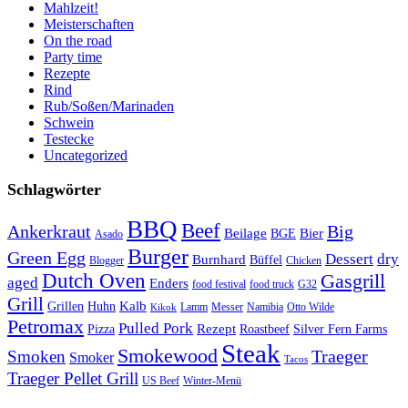
Mahlzeit!
Meisterschaften
On the road
Party time
Rezepte
Rind
Rub/Soßen/Marinaden
Schwein
Testecke
Uncategorized
Schlagwörter
BBQ
Beef
Ankerkraut
Big
Bier
Beilage
BGE
Asado
Burger
Green Egg
Dessert
dry
Burnhard
Büffel
Blogger
Chicken
Dutch Oven
Gasgrill
aged
Enders
food festival
food truck
G32
Grill
Kalb
Grillen
Huhn
Lamm
Messer
Namibia
Otto Wilde
Kikok
Petromax
Pulled Pork
Rezept
Pizza
Roastbeef
Silver Fern Farms
Steak
Smokewood
Traeger
Smoken
Smoker
Tacos
Traeger Pellet Grill
US Beef
Winter-Menü