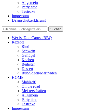
Allgemein
Party time
Testecke
Impressum
Datenschutzerklärung
Wer ist Don Caruso BBQ
Rezepte
Rind
Schwein
Geflügel
Kochen
Beilagen
Dessert
Rub/Soßen/Marinaden
HOME
Mahlzeit!
On the road
Meisterschaften
Allgemein
Party time
Testecke
Impressum