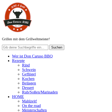
Grillen mit dem Grillweltmeister!
Wer ist Don Caruso BBQ
Rezepte
Rind
Schwein
Geflügel
Kochen
Beilagen
Dessert
Rub/Soßen/Marinaden
HOME
Mahlzeit!
On the road
Meisterschaften