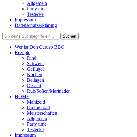
Allgemein
Party time
Testecke
Impressum
Datenschutzerklärung
Wer ist Don Caruso BBQ
Rezepte
Rind
Schwein
Geflügel
Kochen
Beilagen
Dessert
Rub/Soßen/Marinaden
HOME
Mahlzeit!
On the road
Meisterschaften
Allgemein
Party time
Testecke
Impressum