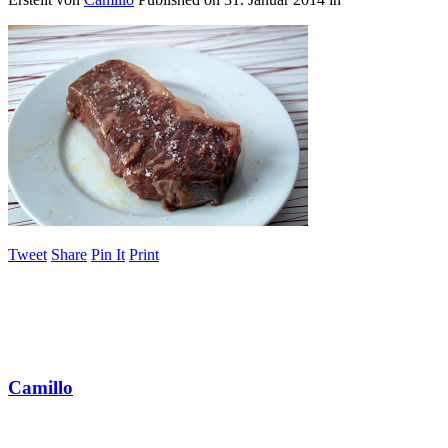
Tweet
Share
Pin It
Print
Camillo