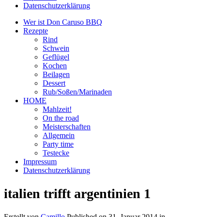
Datenschutzerklärung
Wer ist Don Caruso BBQ
Rezepte
Rind
Schwein
Geflügel
Kochen
Beilagen
Dessert
Rub/Soßen/Marinaden
HOME
Mahlzeit!
On the road
Meisterschaften
Allgemein
Party time
Testecke
Impressum
Datenschutzerklärung
italien trifft argentinien 1
Erstellt von
Camillo
Published on
31. Januar 2014
in