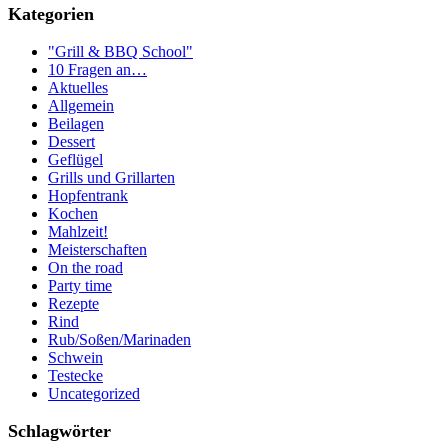
Kategorien
"Grill & BBQ School"
10 Fragen an…
Aktuelles
Allgemein
Beilagen
Dessert
Geflügel
Grills und Grillarten
Hopfentrank
Kochen
Mahlzeit!
Meisterschaften
On the road
Party time
Rezepte
Rind
Rub/Soßen/Marinaden
Schwein
Testecke
Uncategorized
Schlagwörter