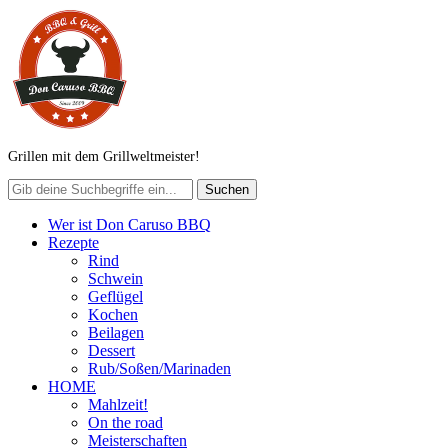
Grillen mit dem Grillweltmeister!
Wer ist Don Caruso BBQ
Rezepte
Rind
Schwein
Geflügel
Kochen
Beilagen
Dessert
Rub/Soßen/Marinaden
HOME
Mahlzeit!
On the road
Meisterschaften