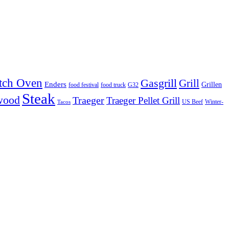
tch Oven
Gasgrill
Grill
Enders
Grillen
food festival
food truck
G32
Steak
wood
Traeger
Traeger Pellet Grill
US Beef
Winter-
Tacos