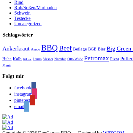
Rind
Rub/Soßen/Marinaden
Schwein
Testecke
Uncategorized
Schlagwörter
BBQ
Beef
Ankerkraut
Big Green
Bier
Beilage
BGE
Asado
Petromax
Pulle
Kalb
Huhn
Pizza
Lamm
Messer
Namibia
Otto Wilde
Kikok
Menü
Folgt mir
facebook
instagram
pinterest
email
Copyright © 2026 DonCaruso BBQ
— Designed by
WPZOOM