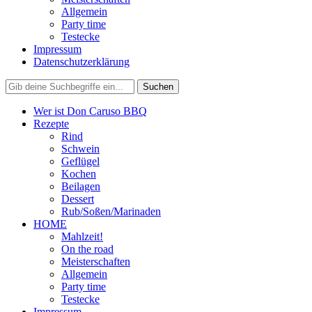
Allgemein
Party time
Testecke
Impressum
Datenschutzerklärung
Wer ist Don Caruso BBQ
Rezepte
Rind
Schwein
Geflügel
Kochen
Beilagen
Dessert
Rub/Soßen/Marinaden
HOME
Mahlzeit!
On the road
Meisterschaften
Allgemein
Party time
Testecke
Impressum