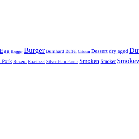
Burger
Du
 Egg
Dessert
dry aged
Burnhard
Büffel
Blogger
Chicken
Smoke
Smoken
d Pork
Smoker
Rezept
Roastbeef
Silver Fern Farms