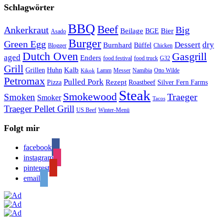
Schlagwörter
BBQ
Beef
Ankerkraut
Big
Bier
Beilage
BGE
Asado
Burger
Green Egg
Dessert
dry
Burnhard
Büffel
Blogger
Chicken
Dutch Oven
Gasgrill
aged
Enders
food festival
food truck
G32
Grill
Kalb
Grillen
Huhn
Lamm
Messer
Namibia
Otto Wilde
Kikok
Petromax
Pulled Pork
Rezept
Pizza
Roastbeef
Silver Fern Farms
Steak
Smokewood
Traeger
Smoken
Smoker
Tacos
Traeger Pellet Grill
US Beef
Winter-Menü
Folgt mir
facebook
instagram
pinterest
email