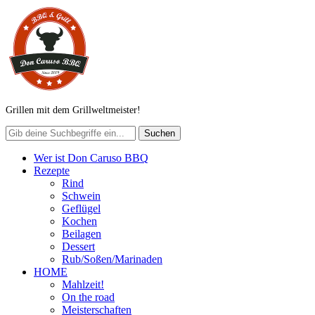
Grillen mit dem Grillweltmeister!
Wer ist Don Caruso BBQ
Rezepte
Rind
Schwein
Geflügel
Kochen
Beilagen
Dessert
Rub/Soßen/Marinaden
HOME
Mahlzeit!
On the road
Meisterschaften