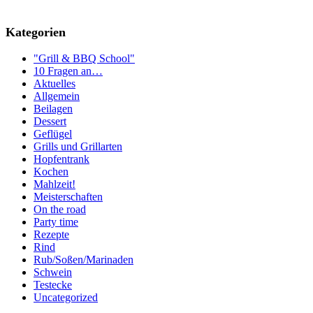
Kategorien
"Grill & BBQ School"
10 Fragen an…
Aktuelles
Allgemein
Beilagen
Dessert
Geflügel
Grills und Grillarten
Hopfentrank
Kochen
Mahlzeit!
Meisterschaften
On the road
Party time
Rezepte
Rind
Rub/Soßen/Marinaden
Schwein
Testecke
Uncategorized