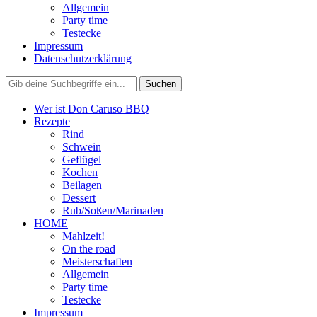
Allgemein
Party time
Testecke
Impressum
Datenschutzerklärung
Wer ist Don Caruso BBQ
Rezepte
Rind
Schwein
Geflügel
Kochen
Beilagen
Dessert
Rub/Soßen/Marinaden
HOME
Mahlzeit!
On the road
Meisterschaften
Allgemein
Party time
Testecke
Impressum