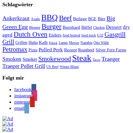
Schlagwörter
BBQ
Beef
Ankerkraut
Big
Bier
Beilage
BGE
Asado
Burger
Green Egg
Dessert
dry
Burnhard
Büffel
Blogger
Chicken
Dutch Oven
Gasgrill
aged
Enders
food festival
food truck
G32
Grill
Kalb
Grillen
Huhn
Lamm
Messer
Namibia
Otto Wilde
Kikok
Petromax
Pulled Pork
Rezept
Pizza
Roastbeef
Silver Fern Farms
Steak
Smokewood
Traeger
Smoken
Smoker
Tacos
Traeger Pellet Grill
US Beef
Winter-Menü
Folgt mir
facebook
instagram
pinterest
email