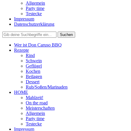
Allgemein
Party time
Testecke
Impressum
Datenschutzerklärung
Wer ist Don Caruso BBQ
Rezepte
Rind
Schwein
Geflügel
Kochen
Beilagen
Dessert
Rub/Soßen/Marinaden
HOME
Mahlzeit!
On the road
Meisterschaften
Allgemein
Party time
Testecke
Impressum