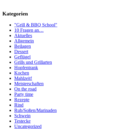
Kategorien
"Grill & BBQ School"
10 Fragen an…
Aktuelles
Allgemein
Beilagen
Dessert
Geflügel
Grills und Grillarten
Hopfentrank
Kochen
Mahlzeit!
Meisterschaften
On the road
Party time
Rezepte
Rind
Rub/Soßen/Marinaden
Schwein
Testecke
Uncategorized