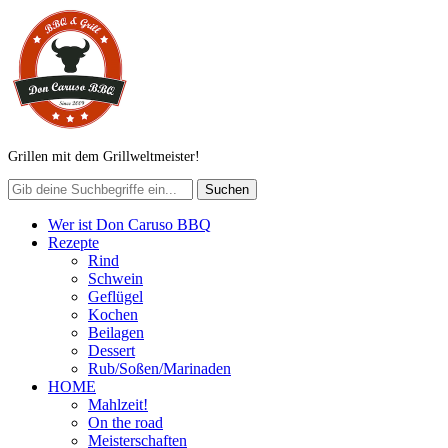
Grillen mit dem Grillweltmeister!
Wer ist Don Caruso BBQ
Rezepte
Rind
Schwein
Geflügel
Kochen
Beilagen
Dessert
Rub/Soßen/Marinaden
HOME
Mahlzeit!
On the road
Meisterschaften