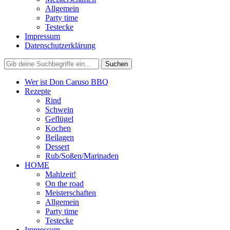
Allgemein
Party time
Testecke
Impressum
Datenschutzerklärung
Wer ist Don Caruso BBQ
Rezepte
Rind
Schwein
Geflügel
Kochen
Beilagen
Dessert
Rub/Soßen/Marinaden
HOME
Mahlzeit!
On the road
Meisterschaften
Allgemein
Party time
Testecke
Impressum