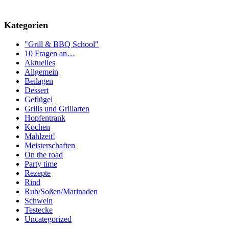
Kategorien
"Grill & BBQ School"
10 Fragen an…
Aktuelles
Allgemein
Beilagen
Dessert
Geflügel
Grills und Grillarten
Hopfentrank
Kochen
Mahlzeit!
Meisterschaften
On the road
Party time
Rezepte
Rind
Rub/Soßen/Marinaden
Schwein
Testecke
Uncategorized