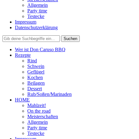
Allgemein
Party time
Testecke
Impressum
Datenschutzerklärung
Wer ist Don Caruso BBQ
Rezepte
Rind
Schwein
Geflügel
Kochen
Beilagen
Dessert
Rub/Soßen/Marinaden
HOME
Mahlzeit!
On the road
Meisterschaften
Allgemein
Party time
Testecke
Impressum