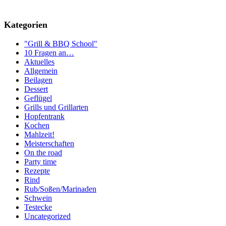
Kategorien
"Grill & BBQ School"
10 Fragen an…
Aktuelles
Allgemein
Beilagen
Dessert
Geflügel
Grills und Grillarten
Hopfentrank
Kochen
Mahlzeit!
Meisterschaften
On the road
Party time
Rezepte
Rind
Rub/Soßen/Marinaden
Schwein
Testecke
Uncategorized