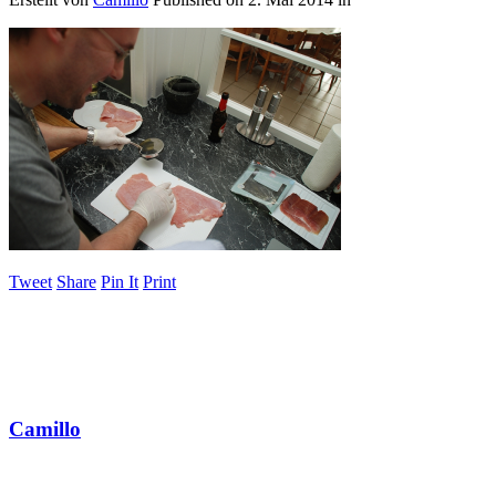
Tweet
Share
Pin It
Print
Camillo