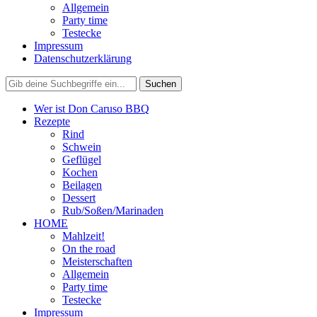
Allgemein
Party time
Testecke
Impressum
Datenschutzerklärung
Wer ist Don Caruso BBQ
Rezepte
Rind
Schwein
Geflügel
Kochen
Beilagen
Dessert
Rub/Soßen/Marinaden
HOME
Mahlzeit!
On the road
Meisterschaften
Allgemein
Party time
Testecke
Impressum