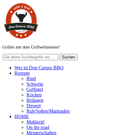
Grillen mit dem Grillweltmeister!
Wer ist Don Caruso BBQ
Rezepte
Rind
Schwein
Geflügel
Kochen
Beilagen
Dessert
Rub/Soßen/Marinaden
HOME
Mahlzeit!
On the road
Meisterschaften