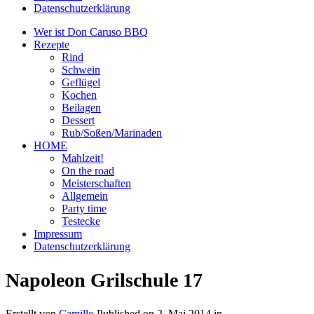
Datenschutzerklärung
Wer ist Don Caruso BBQ
Rezepte
Rind
Schwein
Geflügel
Kochen
Beilagen
Dessert
Rub/Soßen/Marinaden
HOME
Mahlzeit!
On the road
Meisterschaften
Allgemein
Party time
Testecke
Impressum
Datenschutzerklärung
Napoleon Grilschule 17
Erstellt von
Camillo
Published on
2. Mai 2014
in