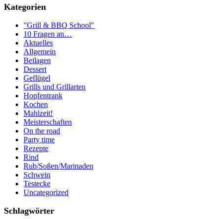
Kategorien
"Grill & BBQ School"
10 Fragen an…
Aktuelles
Allgemein
Beilagen
Dessert
Geflügel
Grills und Grillarten
Hopfentrank
Kochen
Mahlzeit!
Meisterschaften
On the road
Party time
Rezepte
Rind
Rub/Soßen/Marinaden
Schwein
Testecke
Uncategorized
Schlagwörter