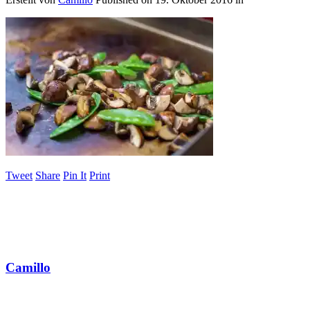
Tweet
Share
Pin It
Print
Camillo