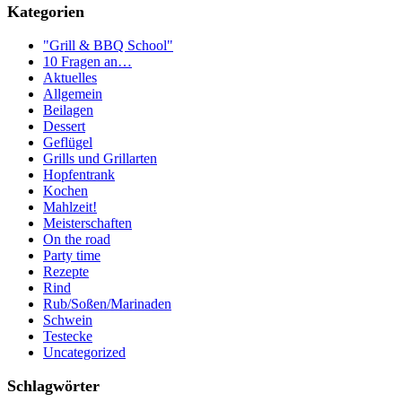
Kategorien
"Grill & BBQ School"
10 Fragen an…
Aktuelles
Allgemein
Beilagen
Dessert
Geflügel
Grills und Grillarten
Hopfentrank
Kochen
Mahlzeit!
Meisterschaften
On the road
Party time
Rezepte
Rind
Rub/Soßen/Marinaden
Schwein
Testecke
Uncategorized
Schlagwörter