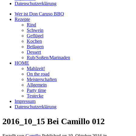
Datenschutzerklärung
Wer ist Don Caruso BBQ
Rezepte
Rind
Schwein
Geflügel
Kochen
Beilagen
Dessert
Rub/Soßen/Marinaden
HOME
Mahlzeit!
On the road
Meisterschaften
Allgemein
Party time
Testecke
Impressum
Datenschutzerklärung
2016_10_15 Bei Camillo 012
Erstellt von
Camillo
Published on
19. Oktober 2016
in