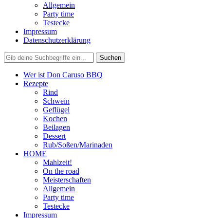
Allgemein
Party time
Testecke
Impressum
Datenschutzerklärung
Wer ist Don Caruso BBQ
Rezepte
Rind
Schwein
Geflügel
Kochen
Beilagen
Dessert
Rub/Soßen/Marinaden
HOME
Mahlzeit!
On the road
Meisterschaften
Allgemein
Party time
Testecke
Impressum