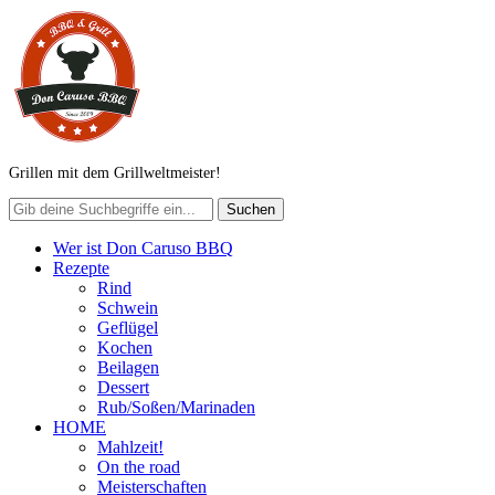
Grillen mit dem Grillweltmeister!
Wer ist Don Caruso BBQ
Rezepte
Rind
Schwein
Geflügel
Kochen
Beilagen
Dessert
Rub/Soßen/Marinaden
HOME
Mahlzeit!
On the road
Meisterschaften