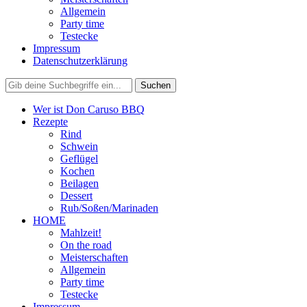
Allgemein
Party time
Testecke
Impressum
Datenschutzerklärung
Wer ist Don Caruso BBQ
Rezepte
Rind
Schwein
Geflügel
Kochen
Beilagen
Dessert
Rub/Soßen/Marinaden
HOME
Mahlzeit!
On the road
Meisterschaften
Allgemein
Party time
Testecke
Impressum