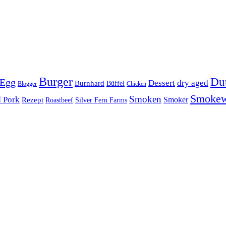
Burger
Du
 Egg
Dessert
dry aged
Burnhard
Büffel
Blogger
Chicken
Smoke
Smoken
d Pork
Smoker
Rezept
Roastbeef
Silver Fern Farms