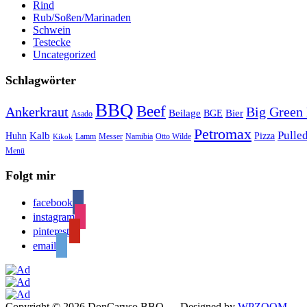
Rind
Rub/Soßen/Marinaden
Schwein
Testecke
Uncategorized
Schlagwörter
BBQ
Beef
Ankerkraut
Big Green
Bier
Beilage
BGE
Asado
Petromax
Pulle
Kalb
Huhn
Pizza
Lamm
Messer
Namibia
Otto Wilde
Kikok
Menü
Folgt mir
facebook
instagram
pinterest
email
Copyright © 2026 DonCaruso BBQ
— Designed by
WPZOOM