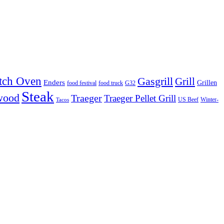
tch Oven
Gasgrill
Grill
Enders
Grillen
food festival
food truck
G32
Steak
wood
Traeger
Traeger Pellet Grill
US Beef
Winter-
Tacos