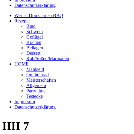
Datenschutzerklärung
Wer ist Don Caruso BBQ
Rezepte
Rind
Schwein
Geflügel
Kochen
Beilagen
Dessert
Rub/Soßen/Marinaden
HOME
Mahlzeit!
On the road
Meisterschaften
Allgemein
Party time
Testecke
Impressum
Datenschutzerklärung
HH 7