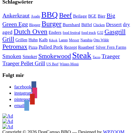
Schlagwörter
BBQ
Beef
Ankerkraut
Big
Bier
Beilage
BGE
Asado
Burger
Green Egg
Dessert
dry
Burnhard
Büffel
Blogger
Chicken
Dutch Oven
Gasgrill
aged
Enders
food festival
food truck
G32
Grill
Kalb
Grillen
Huhn
Lamm
Messer
Namibia
Otto Wilde
Kikok
Petromax
Pulled Pork
Rezept
Pizza
Roastbeef
Silver Fern Farms
Steak
Smokewood
Traeger
Smoken
Smoker
Tacos
Traeger Pellet Grill
US Beef
Winter-Menü
Folgt mir
facebook
instagram
pinterest
email
Copyright © 2026 DonCaruso BBQ
— Designed by
WPZOOM