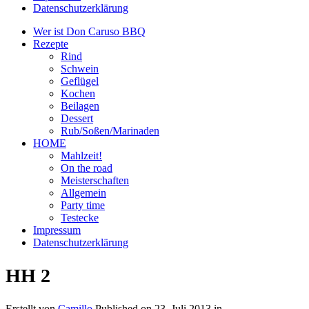
Datenschutzerklärung
Wer ist Don Caruso BBQ
Rezepte
Rind
Schwein
Geflügel
Kochen
Beilagen
Dessert
Rub/Soßen/Marinaden
HOME
Mahlzeit!
On the road
Meisterschaften
Allgemein
Party time
Testecke
Impressum
Datenschutzerklärung
HH 2
Erstellt von
Camillo
Published on
23. Juli 2013
in