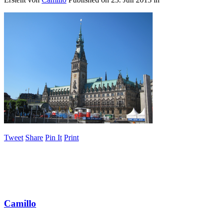
Tweet
Share
Pin It
Print
Camillo