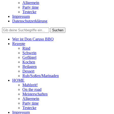
Allgemein
Party time
Testecke
Impressum
Datenschutzerklärung
Wer ist Don Caruso BBQ
Rezepte
Rind
Schwein
Geflügel
Kochen
Beilagen
Dessert
Rub/Soßen/Marinaden
HOME
Mahlzeit!
On the road
Meisterschaften
Allgemein
Party time
Testecke
Impressum