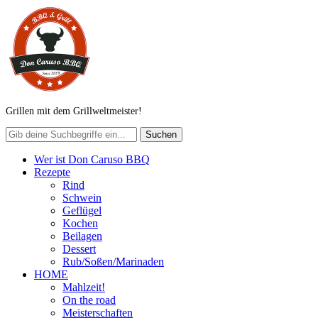
Grillen mit dem Grillweltmeister!
Wer ist Don Caruso BBQ
Rezepte
Rind
Schwein
Geflügel
Kochen
Beilagen
Dessert
Rub/Soßen/Marinaden
HOME
Mahlzeit!
On the road
Meisterschaften