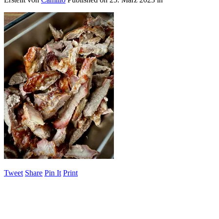
Tweet
Share
Pin It
Print