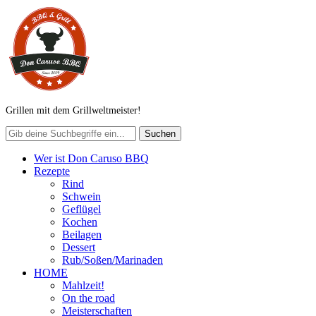
Grillen mit dem Grillweltmeister!
Wer ist Don Caruso BBQ
Rezepte
Rind
Schwein
Geflügel
Kochen
Beilagen
Dessert
Rub/Soßen/Marinaden
HOME
Mahlzeit!
On the road
Meisterschaften