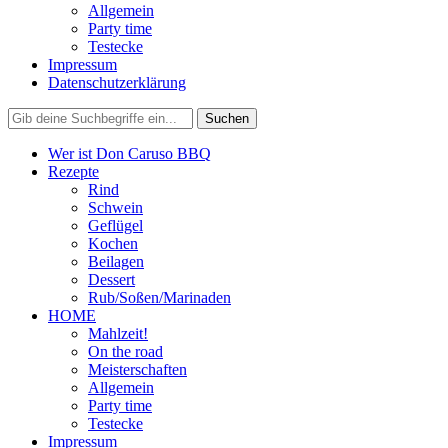
Allgemein
Party time
Testecke
Impressum
Datenschutzerklärung
Wer ist Don Caruso BBQ
Rezepte
Rind
Schwein
Geflügel
Kochen
Beilagen
Dessert
Rub/Soßen/Marinaden
HOME
Mahlzeit!
On the road
Meisterschaften
Allgemein
Party time
Testecke
Impressum