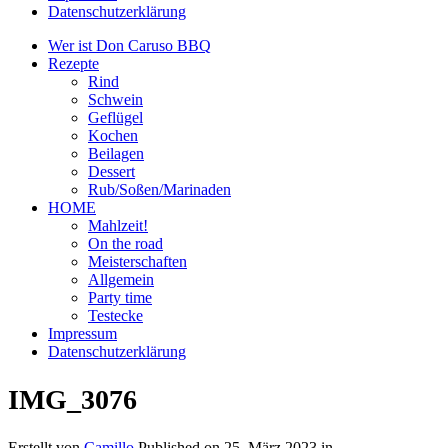
Datenschutzerklärung
Wer ist Don Caruso BBQ
Rezepte
Rind
Schwein
Geflügel
Kochen
Beilagen
Dessert
Rub/Soßen/Marinaden
HOME
Mahlzeit!
On the road
Meisterschaften
Allgemein
Party time
Testecke
Impressum
Datenschutzerklärung
IMG_3076
Erstellt von
Camillo
Published on
25. März 2023
in