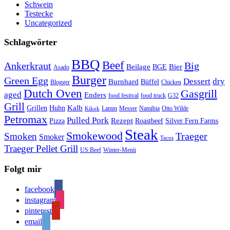
Schwein
Testecke
Uncategorized
Schlagwörter
BBQ
Beef
Ankerkraut
Big
Bier
Beilage
BGE
Asado
Burger
Green Egg
Dessert
dry
Burnhard
Büffel
Blogger
Chicken
Dutch Oven
Gasgrill
aged
Enders
food festival
food truck
G32
Grill
Kalb
Grillen
Huhn
Lamm
Messer
Namibia
Otto Wilde
Kikok
Petromax
Pulled Pork
Rezept
Pizza
Roastbeef
Silver Fern Farms
Steak
Smokewood
Traeger
Smoken
Smoker
Tacos
Traeger Pellet Grill
US Beef
Winter-Menü
Folgt mir
facebook
instagram
pinterest
email