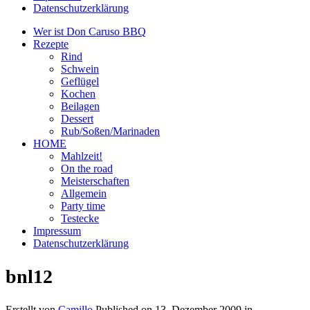
Datenschutzerklärung
Wer ist Don Caruso BBQ
Rezepte
Rind
Schwein
Geflügel
Kochen
Beilagen
Dessert
Rub/Soßen/Marinaden
HOME
Mahlzeit!
On the road
Meisterschaften
Allgemein
Party time
Testecke
Impressum
Datenschutzerklärung
bnl12
Erstellt von
Camillo
Published on
13. Dezember 2009
in