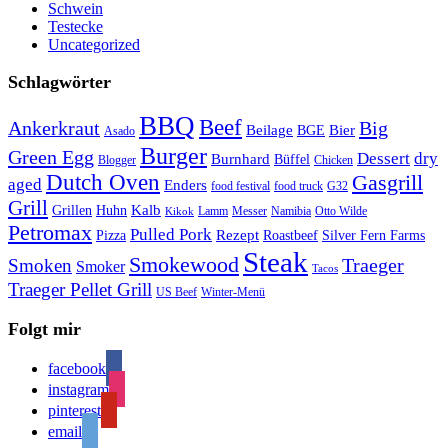
Schwein
Testecke
Uncategorized
Schlagwörter
BBQ
Beef
Ankerkraut
Big
Bier
Beilage
BGE
Asado
Burger
Green Egg
Dessert
dry
Burnhard
Büffel
Blogger
Chicken
Dutch Oven
Gasgrill
aged
Enders
food festival
food truck
G32
Grill
Kalb
Grillen
Huhn
Lamm
Messer
Namibia
Otto Wilde
Kikok
Petromax
Pulled Pork
Rezept
Pizza
Roastbeef
Silver Fern Farms
Steak
Smokewood
Traeger
Smoken
Smoker
Tacos
Traeger Pellet Grill
US Beef
Winter-Menü
Folgt mir
facebook
instagram
pinterest
email