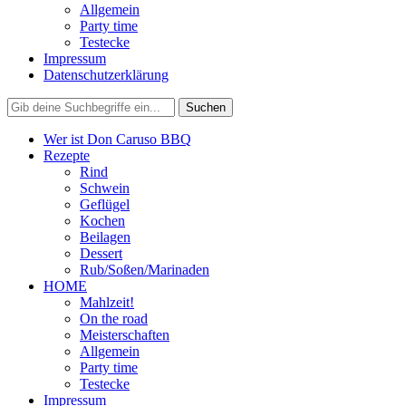
Allgemein
Party time
Testecke
Impressum
Datenschutzerklärung
Wer ist Don Caruso BBQ
Rezepte
Rind
Schwein
Geflügel
Kochen
Beilagen
Dessert
Rub/Soßen/Marinaden
HOME
Mahlzeit!
On the road
Meisterschaften
Allgemein
Party time
Testecke
Impressum