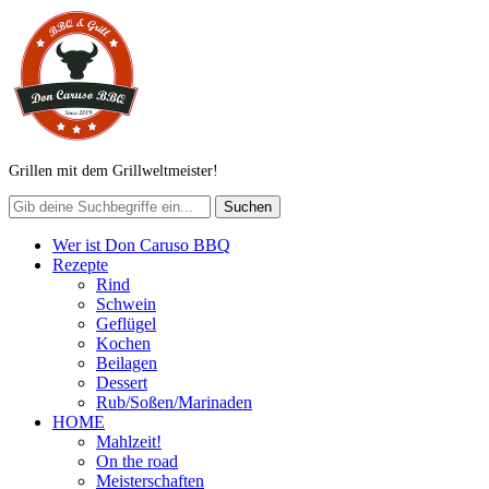
Grillen mit dem Grillweltmeister!
Wer ist Don Caruso BBQ
Rezepte
Rind
Schwein
Geflügel
Kochen
Beilagen
Dessert
Rub/Soßen/Marinaden
HOME
Mahlzeit!
On the road
Meisterschaften