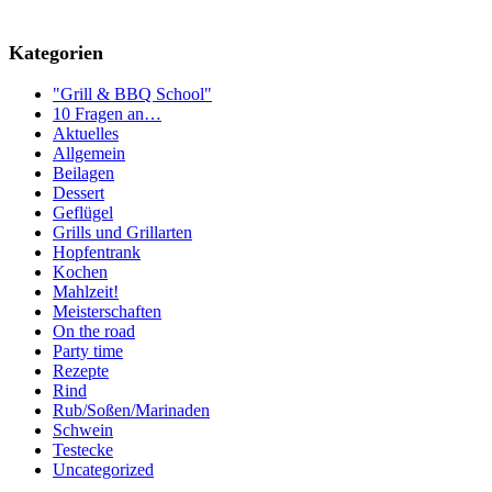
Kategorien
"Grill & BBQ School"
10 Fragen an…
Aktuelles
Allgemein
Beilagen
Dessert
Geflügel
Grills und Grillarten
Hopfentrank
Kochen
Mahlzeit!
Meisterschaften
On the road
Party time
Rezepte
Rind
Rub/Soßen/Marinaden
Schwein
Testecke
Uncategorized