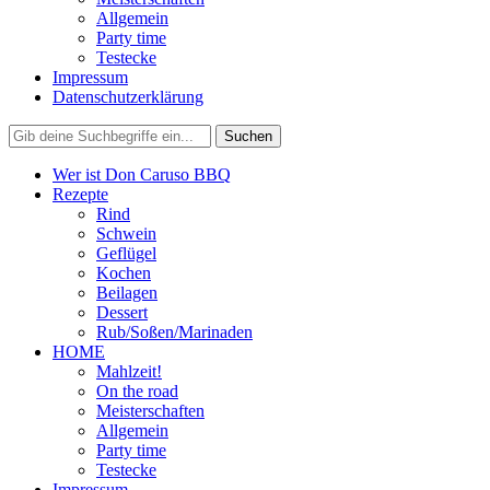
Allgemein
Party time
Testecke
Impressum
Datenschutzerklärung
Wer ist Don Caruso BBQ
Rezepte
Rind
Schwein
Geflügel
Kochen
Beilagen
Dessert
Rub/Soßen/Marinaden
HOME
Mahlzeit!
On the road
Meisterschaften
Allgemein
Party time
Testecke
Impressum