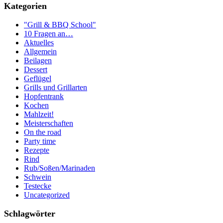
Kategorien
"Grill & BBQ School"
10 Fragen an…
Aktuelles
Allgemein
Beilagen
Dessert
Geflügel
Grills und Grillarten
Hopfentrank
Kochen
Mahlzeit!
Meisterschaften
On the road
Party time
Rezepte
Rind
Rub/Soßen/Marinaden
Schwein
Testecke
Uncategorized
Schlagwörter