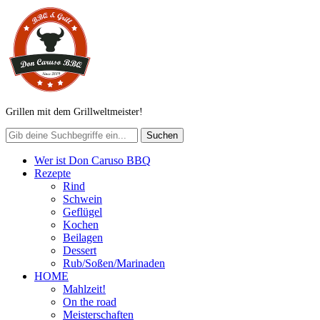
Grillen mit dem Grillweltmeister!
Wer ist Don Caruso BBQ
Rezepte
Rind
Schwein
Geflügel
Kochen
Beilagen
Dessert
Rub/Soßen/Marinaden
HOME
Mahlzeit!
On the road
Meisterschaften