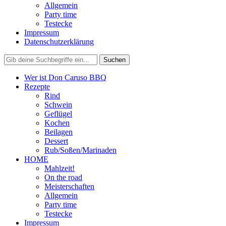
Allgemein
Party time
Testecke
Impressum
Datenschutzerklärung
Wer ist Don Caruso BBQ
Rezepte
Rind
Schwein
Geflügel
Kochen
Beilagen
Dessert
Rub/Soßen/Marinaden
HOME
Mahlzeit!
On the road
Meisterschaften
Allgemein
Party time
Testecke
Impressum