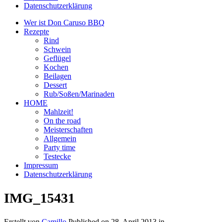
Datenschutzerklärung
Wer ist Don Caruso BBQ
Rezepte
Rind
Schwein
Geflügel
Kochen
Beilagen
Dessert
Rub/Soßen/Marinaden
HOME
Mahlzeit!
On the road
Meisterschaften
Allgemein
Party time
Testecke
Impressum
Datenschutzerklärung
IMG_15431
Erstellt von
Camillo
Published on
28. April 2013
in