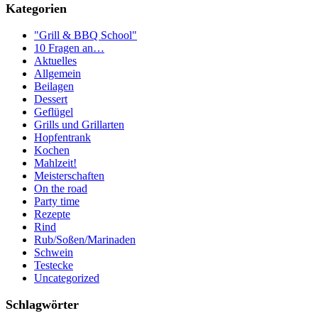
Kategorien
"Grill & BBQ School"
10 Fragen an…
Aktuelles
Allgemein
Beilagen
Dessert
Geflügel
Grills und Grillarten
Hopfentrank
Kochen
Mahlzeit!
Meisterschaften
On the road
Party time
Rezepte
Rind
Rub/Soßen/Marinaden
Schwein
Testecke
Uncategorized
Schlagwörter