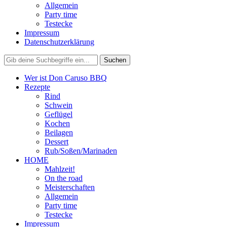
Allgemein
Party time
Testecke
Impressum
Datenschutzerklärung
Wer ist Don Caruso BBQ
Rezepte
Rind
Schwein
Geflügel
Kochen
Beilagen
Dessert
Rub/Soßen/Marinaden
HOME
Mahlzeit!
On the road
Meisterschaften
Allgemein
Party time
Testecke
Impressum