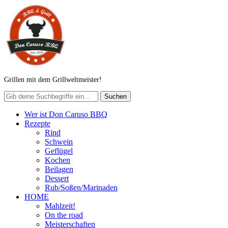
Grillen mit dem Grillweltmeister!
Wer ist Don Caruso BBQ
Rezepte
Rind
Schwein
Geflügel
Kochen
Beilagen
Dessert
Rub/Soßen/Marinaden
HOME
Mahlzeit!
On the road
Meisterschaften