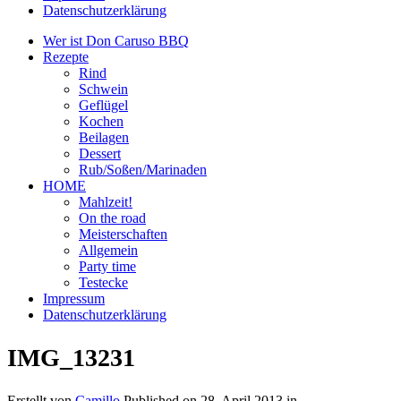
Datenschutzerklärung
Wer ist Don Caruso BBQ
Rezepte
Rind
Schwein
Geflügel
Kochen
Beilagen
Dessert
Rub/Soßen/Marinaden
HOME
Mahlzeit!
On the road
Meisterschaften
Allgemein
Party time
Testecke
Impressum
Datenschutzerklärung
IMG_13231
Erstellt von
Camillo
Published on
28. April 2013
in