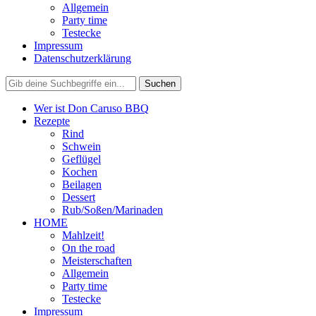
Allgemein
Party time
Testecke
Impressum
Datenschutzerklärung
Wer ist Don Caruso BBQ
Rezepte
Rind
Schwein
Geflügel
Kochen
Beilagen
Dessert
Rub/Soßen/Marinaden
HOME
Mahlzeit!
On the road
Meisterschaften
Allgemein
Party time
Testecke
Impressum