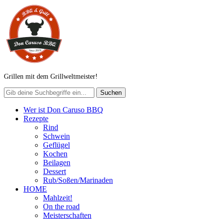
Grillen mit dem Grillweltmeister!
Wer ist Don Caruso BBQ
Rezepte
Rind
Schwein
Geflügel
Kochen
Beilagen
Dessert
Rub/Soßen/Marinaden
HOME
Mahlzeit!
On the road
Meisterschaften