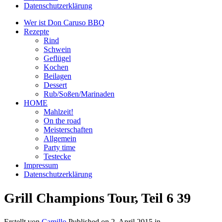
Datenschutzerklärung
Wer ist Don Caruso BBQ
Rezepte
Rind
Schwein
Geflügel
Kochen
Beilagen
Dessert
Rub/Soßen/Marinaden
HOME
Mahlzeit!
On the road
Meisterschaften
Allgemein
Party time
Testecke
Impressum
Datenschutzerklärung
Grill Champions Tour, Teil 6 39
Erstellt von
Camillo
Published on
2. April 2015
in