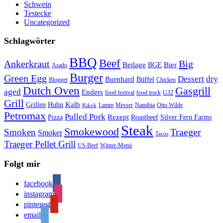
Schwein
Testecke
Uncategorized
Schlagwörter
BBQ
Beef
Ankerkraut
Big
Bier
Beilage
BGE
Asado
Burger
Green Egg
Dessert
dry
Burnhard
Büffel
Blogger
Chicken
Dutch Oven
Gasgrill
aged
Enders
food festival
food truck
G32
Grill
Kalb
Grillen
Huhn
Lamm
Messer
Namibia
Otto Wilde
Kikok
Petromax
Pulled Pork
Rezept
Pizza
Roastbeef
Silver Fern Farms
Steak
Smokewood
Traeger
Smoken
Smoker
Tacos
Traeger Pellet Grill
US Beef
Winter-Menü
Folgt mir
facebook
instagram
pinterest
email