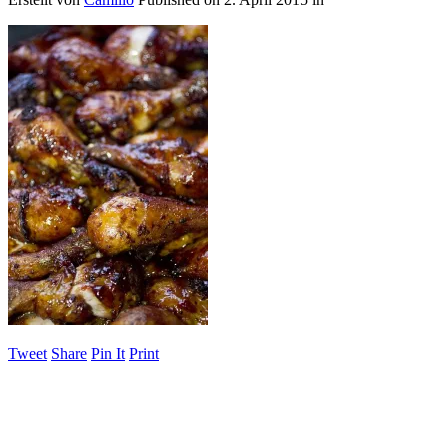
Tweet
Share
Pin It
Print