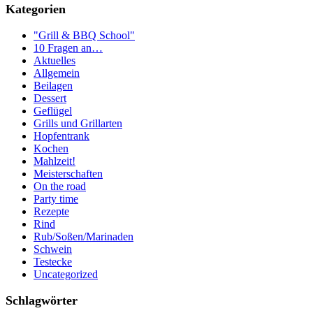
Kategorien
"Grill & BBQ School"
10 Fragen an…
Aktuelles
Allgemein
Beilagen
Dessert
Geflügel
Grills und Grillarten
Hopfentrank
Kochen
Mahlzeit!
Meisterschaften
On the road
Party time
Rezepte
Rind
Rub/Soßen/Marinaden
Schwein
Testecke
Uncategorized
Schlagwörter