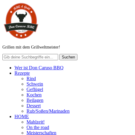
Grillen mit dem Grillweltmeister!
Wer ist Don Caruso BBQ
Rezepte
Rind
Schwein
Geflügel
Kochen
Beilagen
Dessert
Rub/Soßen/Marinaden
HOME
Mahlzeit!
On the road
Meisterschaften