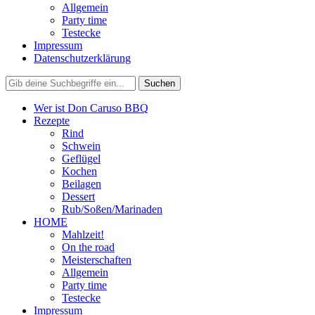
Allgemein
Party time
Testecke
Impressum
Datenschutzerklärung
Wer ist Don Caruso BBQ
Rezepte
Rind
Schwein
Geflügel
Kochen
Beilagen
Dessert
Rub/Soßen/Marinaden
HOME
Mahlzeit!
On the road
Meisterschaften
Allgemein
Party time
Testecke
Impressum