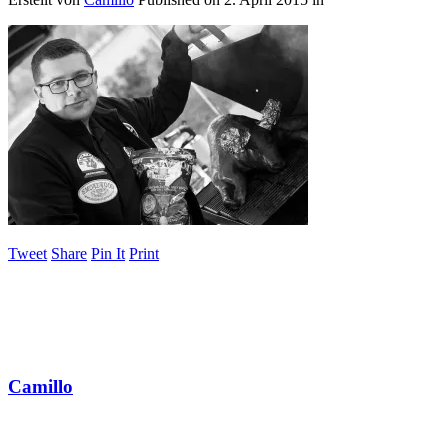
Tweet
Share
Pin It
Print
Camillo