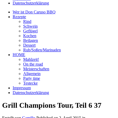
Datenschutzerklärung
Wer ist Don Caruso BBQ
Rezepte
Rind
Schwein
Geflügel
Kochen
Beilagen
Dessert
Rub/Soßen/Marinaden
HOME
Mahlzeit!
On the road
Meisterschaften
Allgemein
Party time
Testecke
Impressum
Datenschutzerklärung
Grill Champions Tour, Teil 6 37
Erstellt von
Camillo
Published on
2. April 2015
in