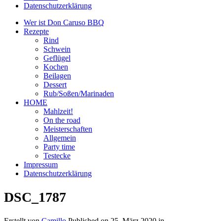
Datenschutzerklärung
Wer ist Don Caruso BBQ
Rezepte
Rind
Schwein
Geflügel
Kochen
Beilagen
Dessert
Rub/Soßen/Marinaden
HOME
Mahlzeit!
On the road
Meisterschaften
Allgemein
Party time
Testecke
Impressum
Datenschutzerklärung
DSC_1787
Erstellt von
Camillo
Published on
25. März 2020
in