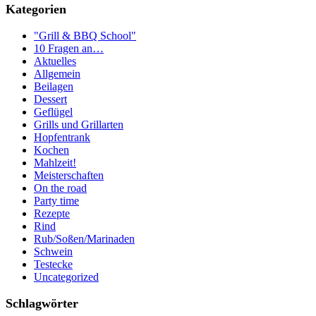
Kategorien
"Grill & BBQ School"
10 Fragen an…
Aktuelles
Allgemein
Beilagen
Dessert
Geflügel
Grills und Grillarten
Hopfentrank
Kochen
Mahlzeit!
Meisterschaften
On the road
Party time
Rezepte
Rind
Rub/Soßen/Marinaden
Schwein
Testecke
Uncategorized
Schlagwörter