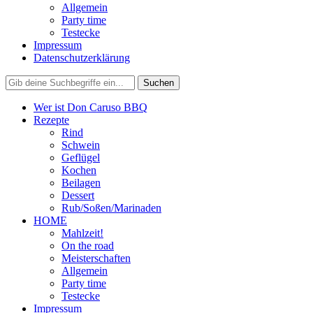
Allgemein
Party time
Testecke
Impressum
Datenschutzerklärung
Wer ist Don Caruso BBQ
Rezepte
Rind
Schwein
Geflügel
Kochen
Beilagen
Dessert
Rub/Soßen/Marinaden
HOME
Mahlzeit!
On the road
Meisterschaften
Allgemein
Party time
Testecke
Impressum