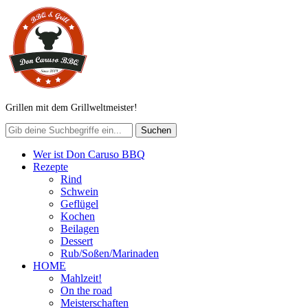
Grillen mit dem Grillweltmeister!
Wer ist Don Caruso BBQ
Rezepte
Rind
Schwein
Geflügel
Kochen
Beilagen
Dessert
Rub/Soßen/Marinaden
HOME
Mahlzeit!
On the road
Meisterschaften