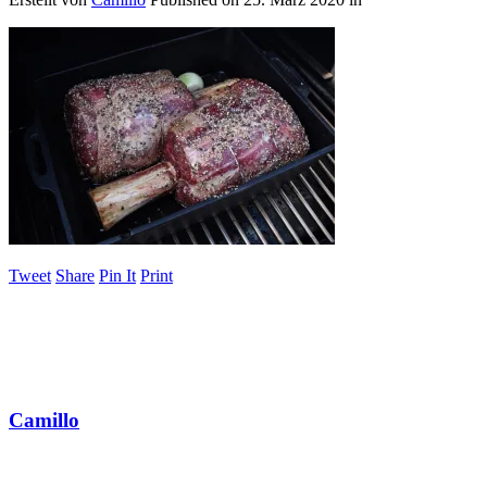
Tweet
Share
Pin It
Print
Camillo