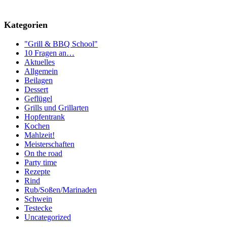
Kategorien
"Grill & BBQ School"
10 Fragen an…
Aktuelles
Allgemein
Beilagen
Dessert
Geflügel
Grills und Grillarten
Hopfentrank
Kochen
Mahlzeit!
Meisterschaften
On the road
Party time
Rezepte
Rind
Rub/Soßen/Marinaden
Schwein
Testecke
Uncategorized