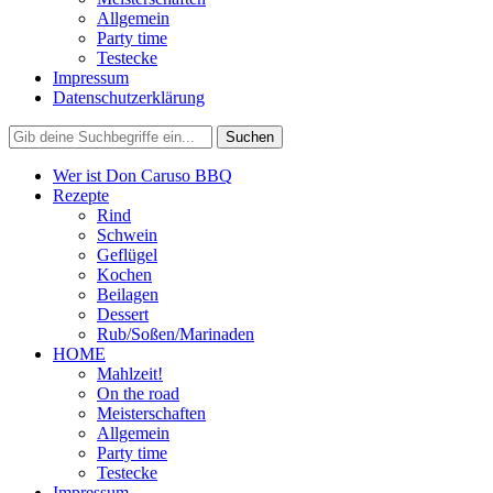
Allgemein
Party time
Testecke
Impressum
Datenschutzerklärung
Wer ist Don Caruso BBQ
Rezepte
Rind
Schwein
Geflügel
Kochen
Beilagen
Dessert
Rub/Soßen/Marinaden
HOME
Mahlzeit!
On the road
Meisterschaften
Allgemein
Party time
Testecke
Impressum