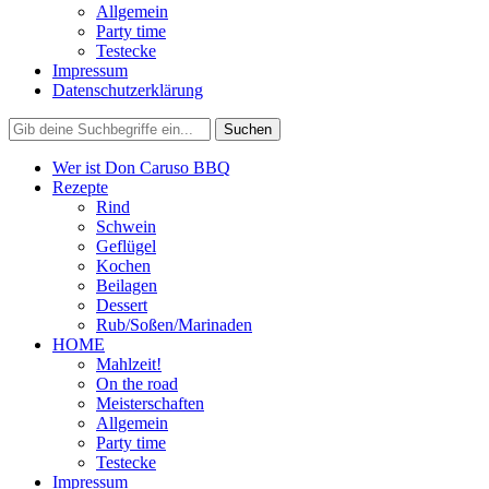
Allgemein
Party time
Testecke
Impressum
Datenschutzerklärung
Wer ist Don Caruso BBQ
Rezepte
Rind
Schwein
Geflügel
Kochen
Beilagen
Dessert
Rub/Soßen/Marinaden
HOME
Mahlzeit!
On the road
Meisterschaften
Allgemein
Party time
Testecke
Impressum