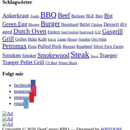
Schlagwörter
BBQ
Beef
Ankerkraut
Big
Bier
Beilage
BGE
Asado
Burger
Green Egg
Dessert
dry
Burnhard
Büffel
Blogger
Chicken
Dutch Oven
Gasgrill
aged
Enders
food festival
food truck
G32
Grill
Kalb
Grillen
Huhn
Lamm
Messer
Namibia
Otto Wilde
Kikok
Petromax
Pulled Pork
Rezept
Pizza
Roastbeef
Silver Fern Farms
Steak
Smokewood
Traeger
Smoken
Smoker
Tacos
Traeger Pellet Grill
US Beef
Winter-Menü
Folgt mir
facebook
instagram
pinterest
email
Copyright © 2026 DonCaruso BBQ
— Designed by
WPZOOM