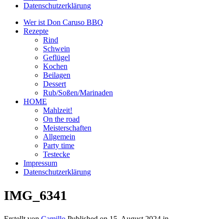
Datenschutzerklärung
Wer ist Don Caruso BBQ
Rezepte
Rind
Schwein
Geflügel
Kochen
Beilagen
Dessert
Rub/Soßen/Marinaden
HOME
Mahlzeit!
On the road
Meisterschaften
Allgemein
Party time
Testecke
Impressum
Datenschutzerklärung
IMG_6341
Erstellt von
Camillo
Published on
15. August 2024
in