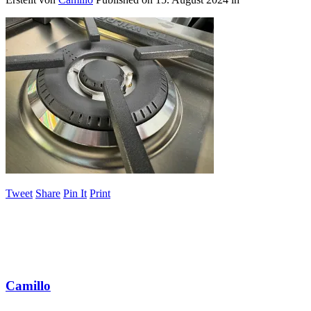
Tweet
Share
Pin It
Print
Camillo