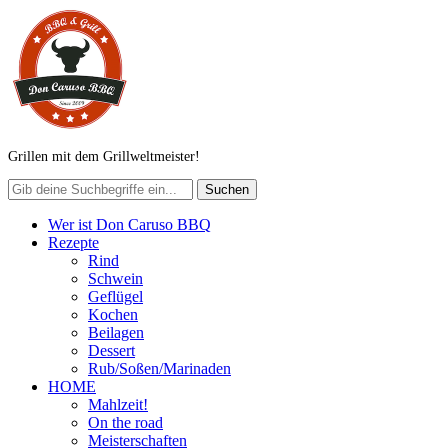
Grillen mit dem Grillweltmeister!
Wer ist Don Caruso BBQ
Rezepte
Rind
Schwein
Geflügel
Kochen
Beilagen
Dessert
Rub/Soßen/Marinaden
HOME
Mahlzeit!
On the road
Meisterschaften