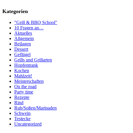
Kategorien
"Grill & BBQ School"
10 Fragen an…
Aktuelles
Allgemein
Beilagen
Dessert
Geflügel
Grills und Grillarten
Hopfentrank
Kochen
Mahlzeit!
Meisterschaften
On the road
Party time
Rezepte
Rind
Rub/Soßen/Marinaden
Schwein
Testecke
Uncategorized