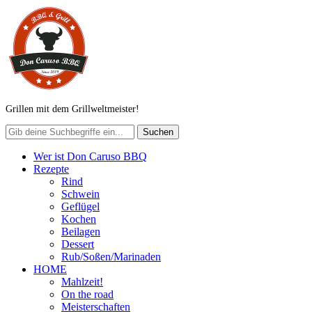
Grillen mit dem Grillweltmeister!
Wer ist Don Caruso BBQ
Rezepte
Rind
Schwein
Geflügel
Kochen
Beilagen
Dessert
Rub/Soßen/Marinaden
HOME
Mahlzeit!
On the road
Meisterschaften