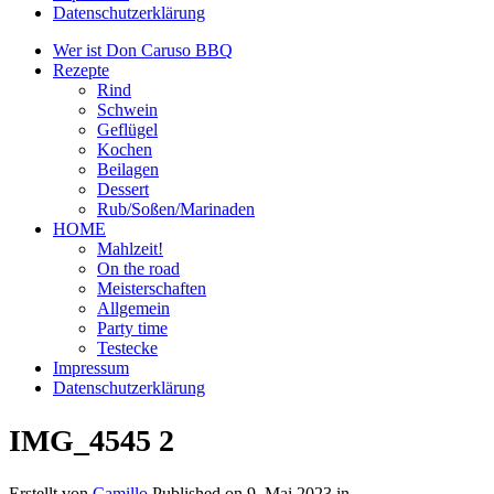
Datenschutzerklärung
Wer ist Don Caruso BBQ
Rezepte
Rind
Schwein
Geflügel
Kochen
Beilagen
Dessert
Rub/Soßen/Marinaden
HOME
Mahlzeit!
On the road
Meisterschaften
Allgemein
Party time
Testecke
Impressum
Datenschutzerklärung
IMG_4545 2
Erstellt von
Camillo
Published on
9. Mai 2023
in