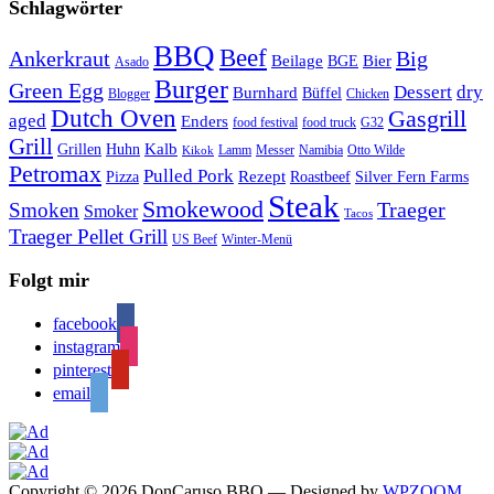
Schlagwörter
BBQ
Beef
Ankerkraut
Big
Bier
Beilage
BGE
Asado
Burger
Green Egg
Dessert
dry
Burnhard
Büffel
Blogger
Chicken
Dutch Oven
Gasgrill
aged
Enders
food festival
food truck
G32
Grill
Kalb
Grillen
Huhn
Lamm
Messer
Namibia
Otto Wilde
Kikok
Petromax
Pulled Pork
Rezept
Pizza
Roastbeef
Silver Fern Farms
Steak
Smokewood
Traeger
Smoken
Smoker
Tacos
Traeger Pellet Grill
US Beef
Winter-Menü
Folgt mir
facebook
instagram
pinterest
email
Copyright © 2026 DonCaruso BBQ
— Designed by
WPZOOM