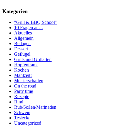
Kategorien
"Grill & BBQ School"
10 Fragen an…
Aktuelles
Allgemein
Beilagen
Dessert
Geflügel
Grills und Grillarten
Hopfentrank
Kochen
Mahlzeit!
Meisterschaften
On the road
Party time
Rezepte
Rind
Rub/Soßen/Marinaden
Schwein
Testecke
Uncategorized