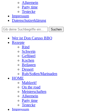
Allgemein
Party time
Testecke
Impressum
Datenschutzerklärung
Wer ist Don Caruso BBQ
Rezepte
Rind
Schwein
Geflügel
Kochen
Beilagen
Dessert
Rub/Soßen/Marinaden
HOME
Mahlzeit!
On the road
Meisterschaften
Allgemein
Party time
Testecke
Impressum