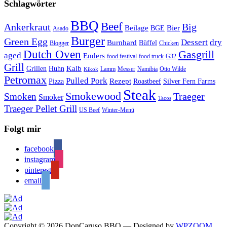
Schlagwörter
BBQ
Beef
Ankerkraut
Big
Bier
Beilage
BGE
Asado
Burger
Green Egg
Dessert
dry
Burnhard
Büffel
Blogger
Chicken
Dutch Oven
Gasgrill
aged
Enders
food festival
food truck
G32
Grill
Kalb
Grillen
Huhn
Lamm
Messer
Namibia
Otto Wilde
Kikok
Petromax
Pulled Pork
Rezept
Pizza
Roastbeef
Silver Fern Farms
Steak
Smokewood
Traeger
Smoken
Smoker
Tacos
Traeger Pellet Grill
US Beef
Winter-Menü
Folgt mir
facebook
instagram
pinterest
email
Copyright © 2026 DonCaruso BBQ
— Designed by
WPZOOM