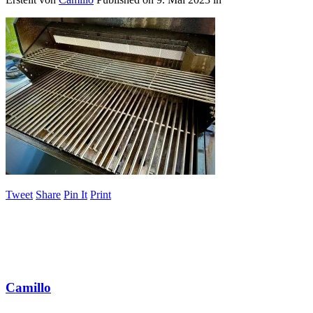
Tweet
Share
Pin It
Print
Camillo