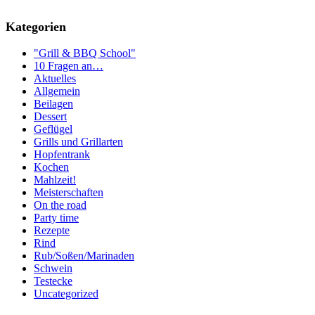
Kategorien
"Grill & BBQ School"
10 Fragen an…
Aktuelles
Allgemein
Beilagen
Dessert
Geflügel
Grills und Grillarten
Hopfentrank
Kochen
Mahlzeit!
Meisterschaften
On the road
Party time
Rezepte
Rind
Rub/Soßen/Marinaden
Schwein
Testecke
Uncategorized