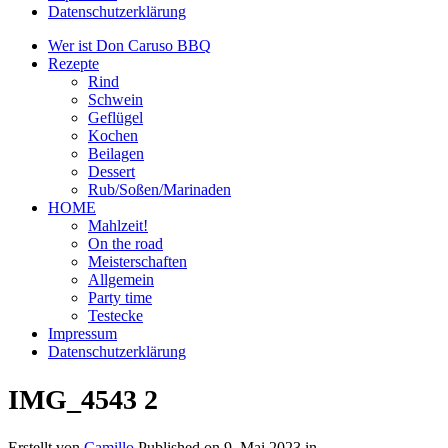
Datenschutzerklärung
Wer ist Don Caruso BBQ
Rezepte
Rind
Schwein
Geflügel
Kochen
Beilagen
Dessert
Rub/Soßen/Marinaden
HOME
Mahlzeit!
On the road
Meisterschaften
Allgemein
Party time
Testecke
Impressum
Datenschutzerklärung
IMG_4543 2
Erstellt von
Camillo
Published on
9. Mai 2023
in