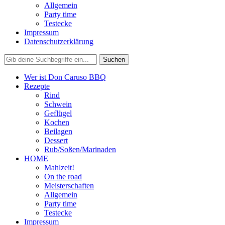
Allgemein
Party time
Testecke
Impressum
Datenschutzerklärung
Wer ist Don Caruso BBQ
Rezepte
Rind
Schwein
Geflügel
Kochen
Beilagen
Dessert
Rub/Soßen/Marinaden
HOME
Mahlzeit!
On the road
Meisterschaften
Allgemein
Party time
Testecke
Impressum