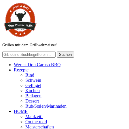
Grillen mit dem Grillweltmeister!
Wer ist Don Caruso BBQ
Rezepte
Rind
Schwein
Geflügel
Kochen
Beilagen
Dessert
Rub/Soßen/Marinaden
HOME
Mahlzeit!
On the road
Meisterschaften