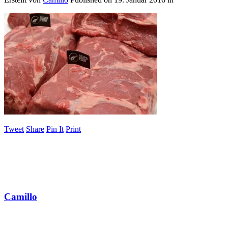
Tweet
Share
Pin It
Print
Camillo