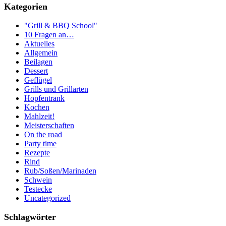
Kategorien
"Grill & BBQ School"
10 Fragen an…
Aktuelles
Allgemein
Beilagen
Dessert
Geflügel
Grills und Grillarten
Hopfentrank
Kochen
Mahlzeit!
Meisterschaften
On the road
Party time
Rezepte
Rind
Rub/Soßen/Marinaden
Schwein
Testecke
Uncategorized
Schlagwörter