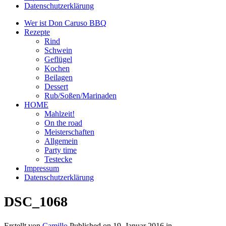
Datenschutzerklärung
Wer ist Don Caruso BBQ
Rezepte
Rind
Schwein
Geflügel
Kochen
Beilagen
Dessert
Rub/Soßen/Marinaden
HOME
Mahlzeit!
On the road
Meisterschaften
Allgemein
Party time
Testecke
Impressum
Datenschutzerklärung
DSC_1068
Erstellt von
Camillo
Published on
19. Januar 2016
in