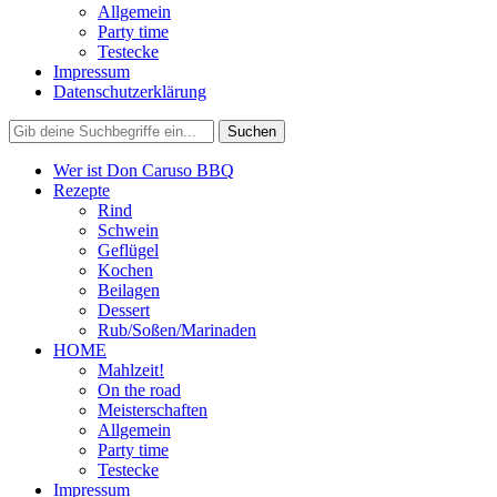
Allgemein
Party time
Testecke
Impressum
Datenschutzerklärung
Wer ist Don Caruso BBQ
Rezepte
Rind
Schwein
Geflügel
Kochen
Beilagen
Dessert
Rub/Soßen/Marinaden
HOME
Mahlzeit!
On the road
Meisterschaften
Allgemein
Party time
Testecke
Impressum