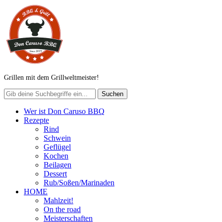
Grillen mit dem Grillweltmeister!
Wer ist Don Caruso BBQ
Rezepte
Rind
Schwein
Geflügel
Kochen
Beilagen
Dessert
Rub/Soßen/Marinaden
HOME
Mahlzeit!
On the road
Meisterschaften