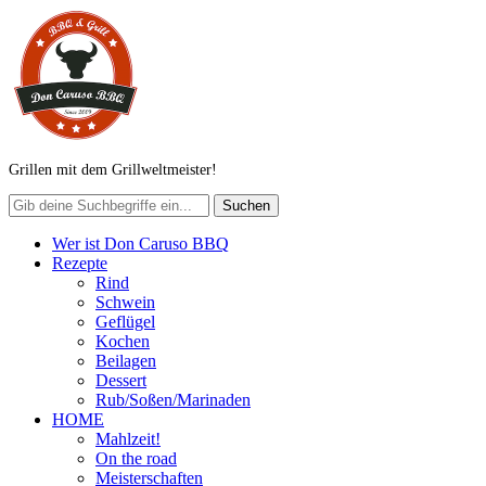
Grillen mit dem Grillweltmeister!
Wer ist Don Caruso BBQ
Rezepte
Rind
Schwein
Geflügel
Kochen
Beilagen
Dessert
Rub/Soßen/Marinaden
HOME
Mahlzeit!
On the road
Meisterschaften