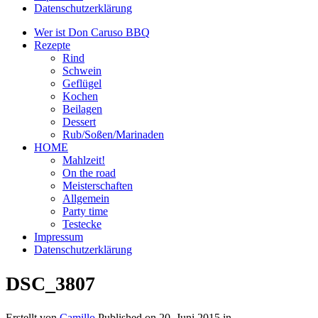
Datenschutzerklärung
Wer ist Don Caruso BBQ
Rezepte
Rind
Schwein
Geflügel
Kochen
Beilagen
Dessert
Rub/Soßen/Marinaden
HOME
Mahlzeit!
On the road
Meisterschaften
Allgemein
Party time
Testecke
Impressum
Datenschutzerklärung
DSC_3807
Erstellt von
Camillo
Published on
20. Juni 2015
in