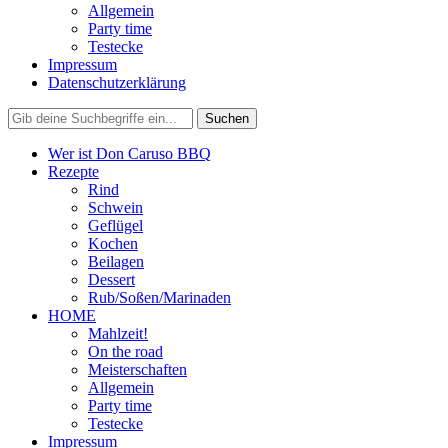
Allgemein
Party time
Testecke
Impressum
Datenschutzerklärung
Wer ist Don Caruso BBQ
Rezepte
Rind
Schwein
Geflügel
Kochen
Beilagen
Dessert
Rub/Soßen/Marinaden
HOME
Mahlzeit!
On the road
Meisterschaften
Allgemein
Party time
Testecke
Impressum