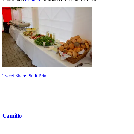
Tweet
Share
Pin It
Print
Camillo