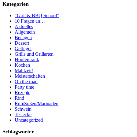
Kategorien
"Grill & BBQ School"
10 Fragen an…
Aktuelles
Allgemein
Beilagen
Dessert
Geflügel
Grills und Grillarten
Hopfentrank
Kochen
Mahlzeit!
Meisterschaften
On the road
Party time
Rezepte
Rind
Rub/Soßen/Marinaden
Schwein
Testecke
Uncategorized
Schlagwörter