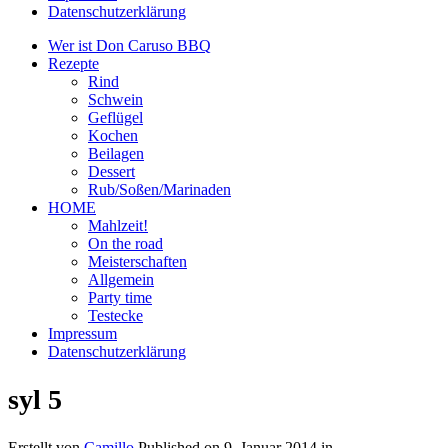
Datenschutzerklärung
Wer ist Don Caruso BBQ
Rezepte
Rind
Schwein
Geflügel
Kochen
Beilagen
Dessert
Rub/Soßen/Marinaden
HOME
Mahlzeit!
On the road
Meisterschaften
Allgemein
Party time
Testecke
Impressum
Datenschutzerklärung
syl 5
Erstellt von
Camillo
Published on
9. Januar 2014
in