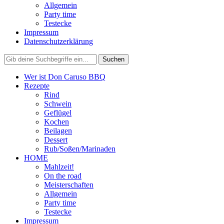
Allgemein
Party time
Testecke
Impressum
Datenschutzerklärung
Wer ist Don Caruso BBQ
Rezepte
Rind
Schwein
Geflügel
Kochen
Beilagen
Dessert
Rub/Soßen/Marinaden
HOME
Mahlzeit!
On the road
Meisterschaften
Allgemein
Party time
Testecke
Impressum