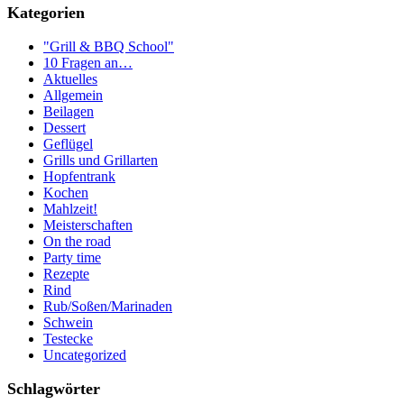
Kategorien
"Grill & BBQ School"
10 Fragen an…
Aktuelles
Allgemein
Beilagen
Dessert
Geflügel
Grills und Grillarten
Hopfentrank
Kochen
Mahlzeit!
Meisterschaften
On the road
Party time
Rezepte
Rind
Rub/Soßen/Marinaden
Schwein
Testecke
Uncategorized
Schlagwörter