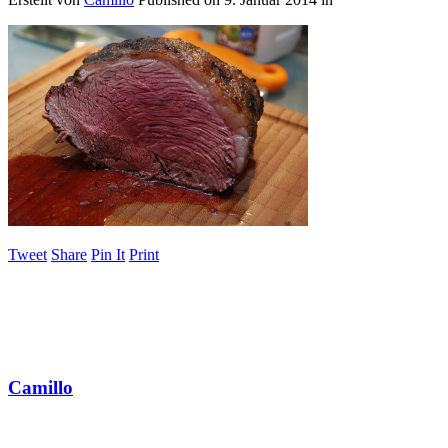
Tweet
Share
Pin It
Print
Camillo