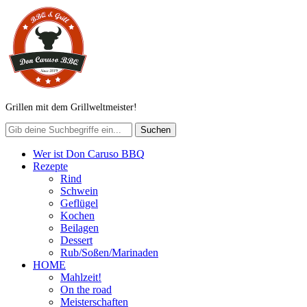
Grillen mit dem Grillweltmeister!
Wer ist Don Caruso BBQ
Rezepte
Rind
Schwein
Geflügel
Kochen
Beilagen
Dessert
Rub/Soßen/Marinaden
HOME
Mahlzeit!
On the road
Meisterschaften