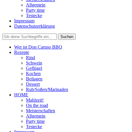
Allgemein
Party time
Testecke
Impressum
Datenschutzerklärung
Wer ist Don Caruso BBQ
Rezepte
Rind
Schwein
Geflügel
Kochen
Beilagen
Dessert
Rub/Soßen/Marinaden
HOME
Mahlzeit!
On the road
Meisterschaften
Allgemein
Party time
Testecke
Impressum