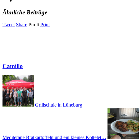
Ähnliche Beiträge
Tweet
Share
Pin It
Print
Camillo
Grillschule in Lüneburg
Mediterane Bratkartoffeln und ein kleines Kottelet…