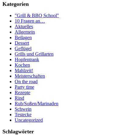
Kategorien
"Grill & BBQ School"
10 Fragen an…
Aktuelles
Allgemein
Beilagen
Dessert
Geflügel
Grills und Grillarten
Hopfentrank
Kochen
Mahlzeit!
Meisterschaften
On the road
Party time
Rezepte
Rind
Rub/Soßen/Marinaden
Schwein
Testecke
Uncategorized
Schlagwörter