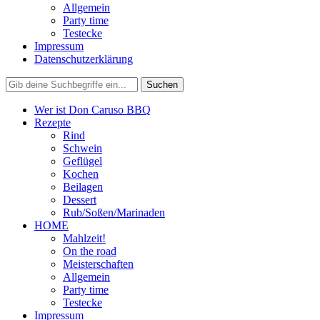
Allgemein
Party time
Testecke
Impressum
Datenschutzerklärung
Wer ist Don Caruso BBQ
Rezepte
Rind
Schwein
Geflügel
Kochen
Beilagen
Dessert
Rub/Soßen/Marinaden
HOME
Mahlzeit!
On the road
Meisterschaften
Allgemein
Party time
Testecke
Impressum