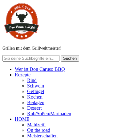
Grillen mit dem Grillweltmeister!
Wer ist Don Caruso BBQ
Rezepte
Rind
Schwein
Geflügel
Kochen
Beilagen
Dessert
Rub/Soßen/Marinaden
HOME
Mahlzeit!
On the road
Meisterschaften