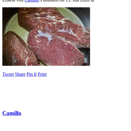
Tweet
Share
Pin It
Print
Camillo