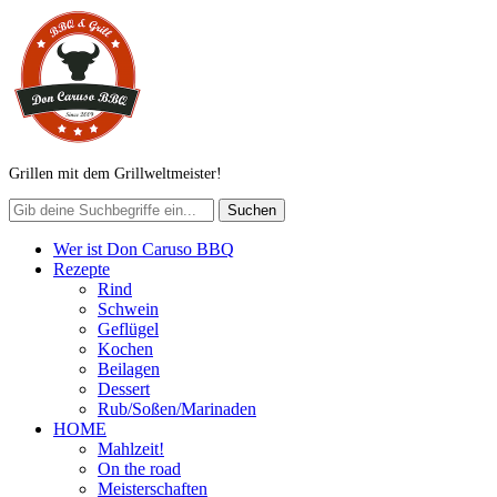
Grillen mit dem Grillweltmeister!
Wer ist Don Caruso BBQ
Rezepte
Rind
Schwein
Geflügel
Kochen
Beilagen
Dessert
Rub/Soßen/Marinaden
HOME
Mahlzeit!
On the road
Meisterschaften