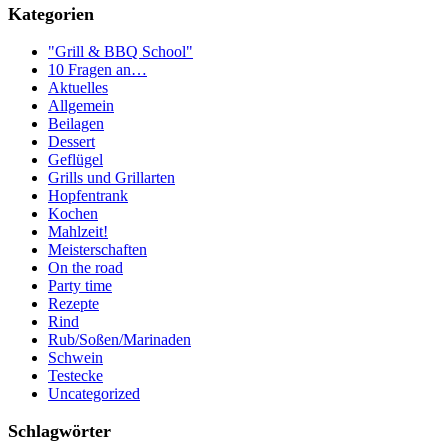
Kategorien
"Grill & BBQ School"
10 Fragen an…
Aktuelles
Allgemein
Beilagen
Dessert
Geflügel
Grills und Grillarten
Hopfentrank
Kochen
Mahlzeit!
Meisterschaften
On the road
Party time
Rezepte
Rind
Rub/Soßen/Marinaden
Schwein
Testecke
Uncategorized
Schlagwörter