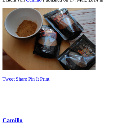
Tweet
Share
Pin It
Print
Camillo