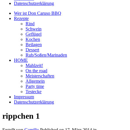
Datenschutzerklärung
Wer ist Don Caruso BBQ
Rezepte
Rind
Schwein
Geflügel
Kochen
Beilagen
Dessert
Rub/Soßen/Marinaden
HOME
Mahlzeit!
On the road
Meisterschaften
Allgemein
Party time
Testecke
Impressum
Datenschutzerklärung
rippchen 1
Erstellt von
Camillo
Published on
17. März 2014
in