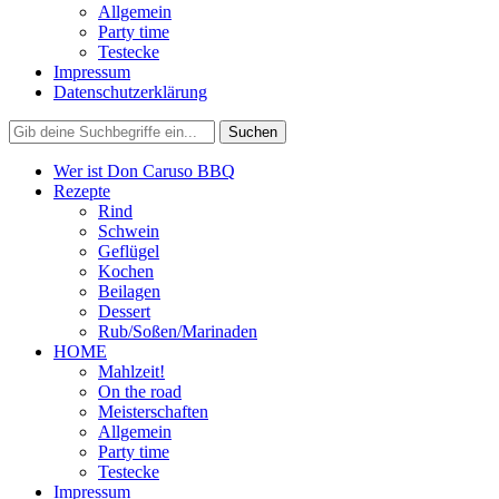
Allgemein
Party time
Testecke
Impressum
Datenschutzerklärung
Wer ist Don Caruso BBQ
Rezepte
Rind
Schwein
Geflügel
Kochen
Beilagen
Dessert
Rub/Soßen/Marinaden
HOME
Mahlzeit!
On the road
Meisterschaften
Allgemein
Party time
Testecke
Impressum