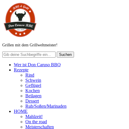
Grillen mit dem Grillweltmeister!
Wer ist Don Caruso BBQ
Rezepte
Rind
Schwein
Geflügel
Kochen
Beilagen
Dessert
Rub/Soßen/Marinaden
HOME
Mahlzeit!
On the road
Meisterschaften