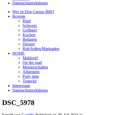
Datenschutzerklärung
Wer ist Don Caruso BBQ
Rezepte
Rind
Schwein
Geflügel
Kochen
Beilagen
Dessert
Rub/Soßen/Marinaden
HOME
Mahlzeit!
On the road
Meisterschaften
Allgemein
Party time
Testecke
Impressum
Datenschutzerklärung
DSC_5978
Erstellt von
Camillo
Published on
29. Juli 2016
in