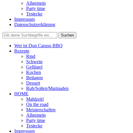
Allgemein
Party time
Testecke
Impressum
Datenschutzerklärung
Wer ist Don Caruso BBQ
Rezepte
Rind
Schwein
Geflügel
Kochen
Beilagen
Dessert
Rub/Soßen/Marinaden
HOME
Mahlzeit!
On the road
Meisterschaften
Allgemein
Party time
Testecke
Impressum