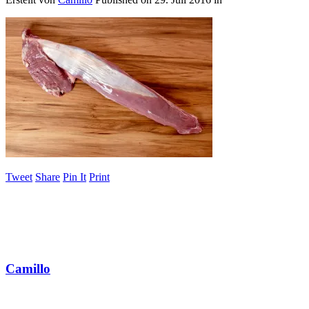
Tweet
Share
Pin It
Print
Camillo