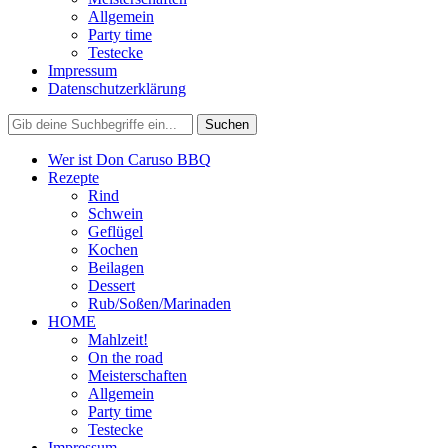
Allgemein
Party time
Testecke
Impressum
Datenschutzerklärung
Wer ist Don Caruso BBQ
Rezepte
Rind
Schwein
Geflügel
Kochen
Beilagen
Dessert
Rub/Soßen/Marinaden
HOME
Mahlzeit!
On the road
Meisterschaften
Allgemein
Party time
Testecke
Impressum