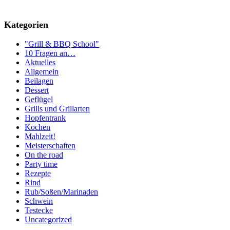
Kategorien
"Grill & BBQ School"
10 Fragen an…
Aktuelles
Allgemein
Beilagen
Dessert
Geflügel
Grills und Grillarten
Hopfentrank
Kochen
Mahlzeit!
Meisterschaften
On the road
Party time
Rezepte
Rind
Rub/Soßen/Marinaden
Schwein
Testecke
Uncategorized