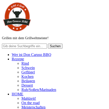
Grillen mit dem Grillweltmeister!
Wer ist Don Caruso BBQ
Rezepte
Rind
Schwein
Geflügel
Kochen
Beilagen
Dessert
Rub/Soßen/Marinaden
HOME
Mahlzeit!
On the road
Meisterschaften