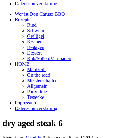
Datenschutzerklärung
Wer ist Don Caruso BBQ
Rezepte
Rind
Schwein
Geflügel
Kochen
Beilagen
Dessert
Rub/Soßen/Marinaden
HOME
Mahlzeit!
On the road
Meisterschaften
Allgemein
Party time
Testecke
Impressum
Datenschutzerklärung
dry aged steak 6
Erstellt von
Camillo
Published on
5. Juni 2013
in