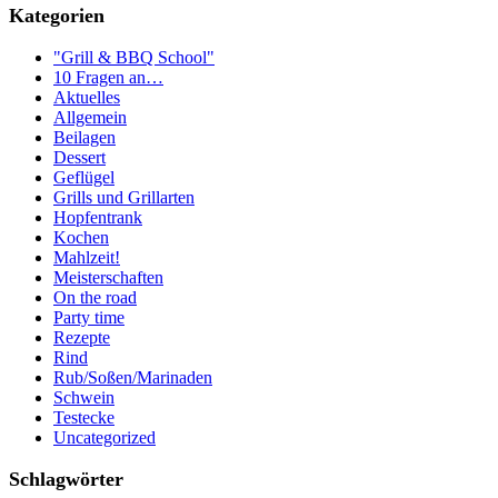
Kategorien
"Grill & BBQ School"
10 Fragen an…
Aktuelles
Allgemein
Beilagen
Dessert
Geflügel
Grills und Grillarten
Hopfentrank
Kochen
Mahlzeit!
Meisterschaften
On the road
Party time
Rezepte
Rind
Rub/Soßen/Marinaden
Schwein
Testecke
Uncategorized
Schlagwörter