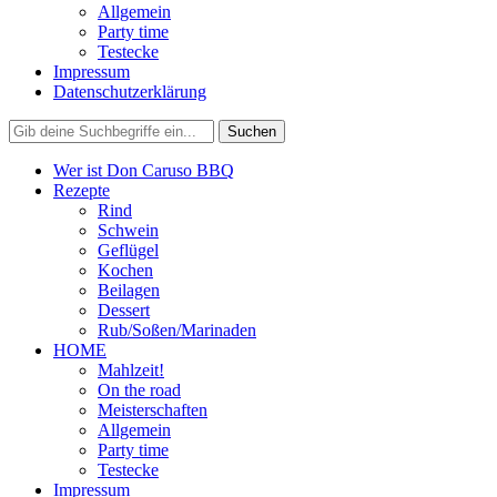
Allgemein
Party time
Testecke
Impressum
Datenschutzerklärung
Wer ist Don Caruso BBQ
Rezepte
Rind
Schwein
Geflügel
Kochen
Beilagen
Dessert
Rub/Soßen/Marinaden
HOME
Mahlzeit!
On the road
Meisterschaften
Allgemein
Party time
Testecke
Impressum