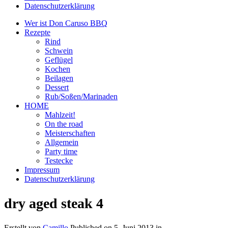
Datenschutzerklärung
Wer ist Don Caruso BBQ
Rezepte
Rind
Schwein
Geflügel
Kochen
Beilagen
Dessert
Rub/Soßen/Marinaden
HOME
Mahlzeit!
On the road
Meisterschaften
Allgemein
Party time
Testecke
Impressum
Datenschutzerklärung
dry aged steak 4
Erstellt von
Camillo
Published on
5. Juni 2013
in