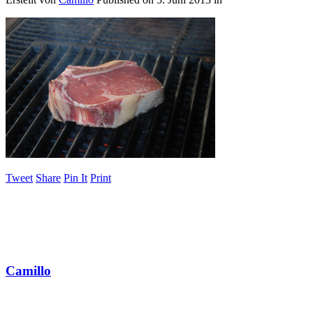
Tweet
Share
Pin It
Print
Camillo