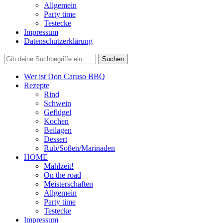
Allgemein
Party time
Testecke
Impressum
Datenschutzerklärung
Wer ist Don Caruso BBQ
Rezepte
Rind
Schwein
Geflügel
Kochen
Beilagen
Dessert
Rub/Soßen/Marinaden
HOME
Mahlzeit!
On the road
Meisterschaften
Allgemein
Party time
Testecke
Impressum