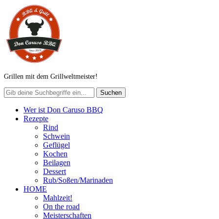
Grillen mit dem Grillweltmeister!
Wer ist Don Caruso BBQ
Rezepte
Rind
Schwein
Geflügel
Kochen
Beilagen
Dessert
Rub/Soßen/Marinaden
HOME
Mahlzeit!
On the road
Meisterschaften