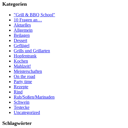
Kategorien
"Grill & BBQ School"
10 Fragen an…
Aktuelles
Allgemein
Beilagen
Dessert
Geflügel
Grills und Grillarten
Hopfentrank
Kochen
Mahlzeit!
Meisterschaften
On the road
Party time
Rezepte
Rind
Rub/Soßen/Marinaden
Schwein
Testecke
Uncategorized
Schlagwörter