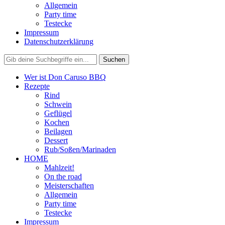
Allgemein
Party time
Testecke
Impressum
Datenschutzerklärung
Wer ist Don Caruso BBQ
Rezepte
Rind
Schwein
Geflügel
Kochen
Beilagen
Dessert
Rub/Soßen/Marinaden
HOME
Mahlzeit!
On the road
Meisterschaften
Allgemein
Party time
Testecke
Impressum