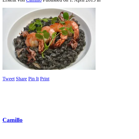
Tweet
Share
Pin It
Print
Camillo