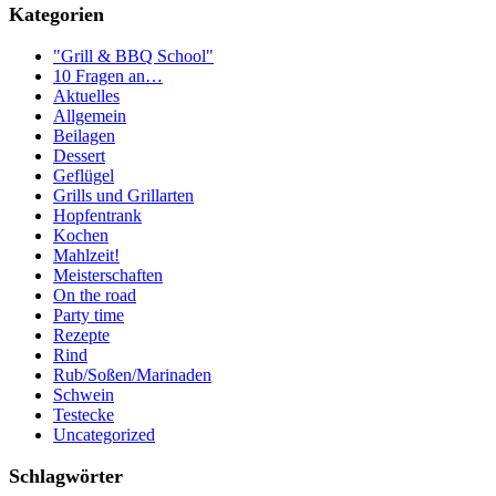
Kategorien
"Grill & BBQ School"
10 Fragen an…
Aktuelles
Allgemein
Beilagen
Dessert
Geflügel
Grills und Grillarten
Hopfentrank
Kochen
Mahlzeit!
Meisterschaften
On the road
Party time
Rezepte
Rind
Rub/Soßen/Marinaden
Schwein
Testecke
Uncategorized
Schlagwörter