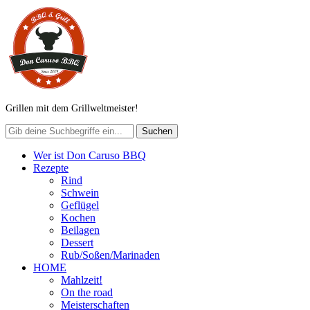
Grillen mit dem Grillweltmeister!
Wer ist Don Caruso BBQ
Rezepte
Rind
Schwein
Geflügel
Kochen
Beilagen
Dessert
Rub/Soßen/Marinaden
HOME
Mahlzeit!
On the road
Meisterschaften