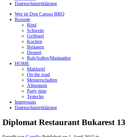
Datenschutzerklärung
Wer ist Don Caruso BBQ
Rezepte
Rind
Schwein
Geflügel
Kochen
Beilagen
Dessert
Rub/Soßen/Marinaden
HOME
Mahlzeit!
On the road
Meisterschaften
Allgemein
Party time
Testecke
Impressum
Datenschutzerklärung
Diplomat Restaurant Bukarest 13
Erstellt von
Camillo
Published on
1. April 2015
in