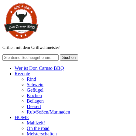
Grillen mit dem Grillweltmeister!
Wer ist Don Caruso BBQ
Rezepte
Rind
Schwein
Geflügel
Kochen
Beilagen
Dessert
Rub/Soßen/Marinaden
HOME
Mahlzeit!
On the road
Meisterschaften