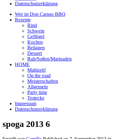
Datenschutzerklärung
Wer ist Don Caruso BBQ
Rezepte
Rind
Schwein
Geflügel
Kochen
Beilagen
Dessert
Rub/Soßen/Marinaden
HOME
Mahlzeit!
On the road
Meisterschaften
Allgemein
Party time
Testecke
Impressum
Datenschutzerklärung
spoga 2013 6
Erstellt von
Camillo
Published on
7. September 2013
in