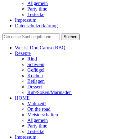
Allgemein
Party time
Testecke
Impressum
Datenschutzerklärung
Wer ist Don Caruso BBQ
Rezepte
Rind
Schwein
Geflügel
Kochen
Beilagen
Dessert
Rub/Soßen/Marinaden
HOME
Mahlzeit!
On the road
Meisterschaften
Allgemein
Party time
Testecke
Impressum