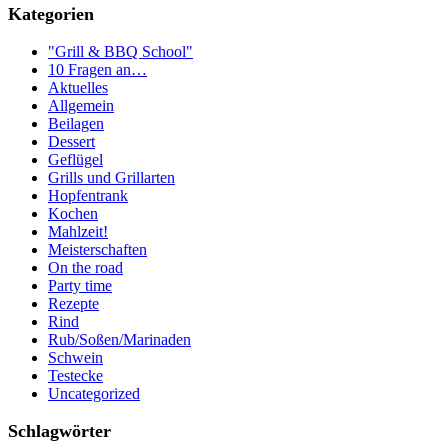
Kategorien
"Grill & BBQ School"
10 Fragen an…
Aktuelles
Allgemein
Beilagen
Dessert
Geflügel
Grills und Grillarten
Hopfentrank
Kochen
Mahlzeit!
Meisterschaften
On the road
Party time
Rezepte
Rind
Rub/Soßen/Marinaden
Schwein
Testecke
Uncategorized
Schlagwörter