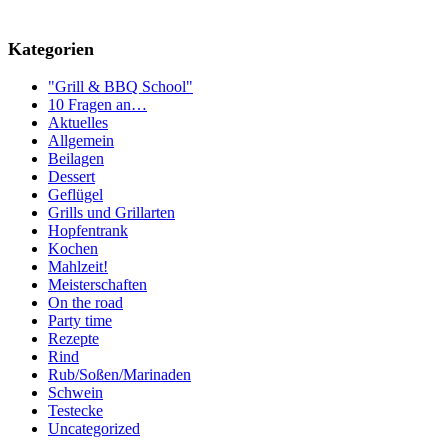
Kategorien
"Grill & BBQ School"
10 Fragen an…
Aktuelles
Allgemein
Beilagen
Dessert
Geflügel
Grills und Grillarten
Hopfentrank
Kochen
Mahlzeit!
Meisterschaften
On the road
Party time
Rezepte
Rind
Rub/Soßen/Marinaden
Schwein
Testecke
Uncategorized