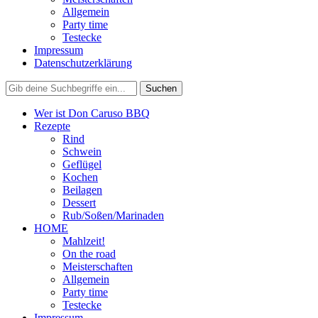
Allgemein
Party time
Testecke
Impressum
Datenschutzerklärung
Wer ist Don Caruso BBQ
Rezepte
Rind
Schwein
Geflügel
Kochen
Beilagen
Dessert
Rub/Soßen/Marinaden
HOME
Mahlzeit!
On the road
Meisterschaften
Allgemein
Party time
Testecke
Impressum