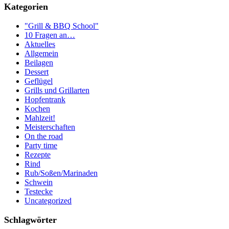
Kategorien
"Grill & BBQ School"
10 Fragen an…
Aktuelles
Allgemein
Beilagen
Dessert
Geflügel
Grills und Grillarten
Hopfentrank
Kochen
Mahlzeit!
Meisterschaften
On the road
Party time
Rezepte
Rind
Rub/Soßen/Marinaden
Schwein
Testecke
Uncategorized
Schlagwörter