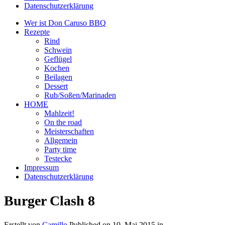
Datenschutzerklärung
Wer ist Don Caruso BBQ
Rezepte
Rind
Schwein
Geflügel
Kochen
Beilagen
Dessert
Rub/Soßen/Marinaden
HOME
Mahlzeit!
On the road
Meisterschaften
Allgemein
Party time
Testecke
Impressum
Datenschutzerklärung
Burger Clash 8
Erstellt von
Camillo
Published on
10. Mai 2015
in