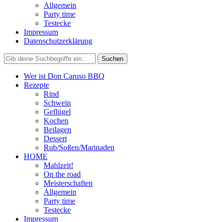
Allgemein
Party time
Testecke
Impressum
Datenschutzerklärung
Wer ist Don Caruso BBQ
Rezepte
Rind
Schwein
Geflügel
Kochen
Beilagen
Dessert
Rub/Soßen/Marinaden
HOME
Mahlzeit!
On the road
Meisterschaften
Allgemein
Party time
Testecke
Impressum