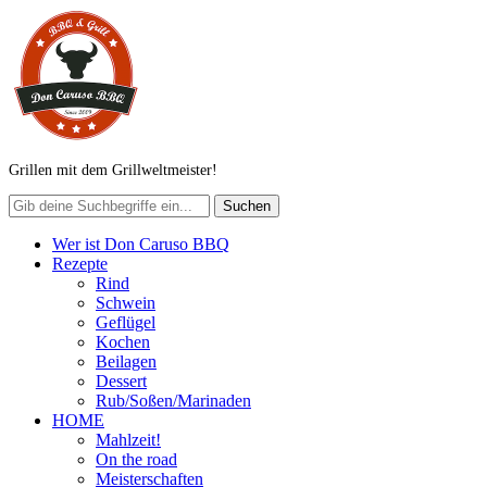
Grillen mit dem Grillweltmeister!
Wer ist Don Caruso BBQ
Rezepte
Rind
Schwein
Geflügel
Kochen
Beilagen
Dessert
Rub/Soßen/Marinaden
HOME
Mahlzeit!
On the road
Meisterschaften