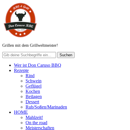
Grillen mit dem Grillweltmeister!
Wer ist Don Caruso BBQ
Rezepte
Rind
Schwein
Geflügel
Kochen
Beilagen
Dessert
Rub/Soßen/Marinaden
HOME
Mahlzeit!
On the road
Meisterschaften