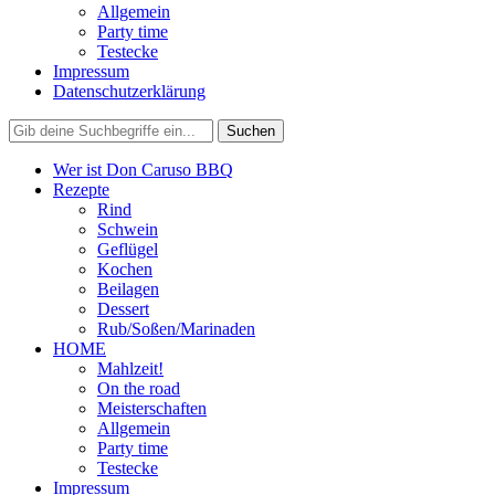
Allgemein
Party time
Testecke
Impressum
Datenschutzerklärung
Wer ist Don Caruso BBQ
Rezepte
Rind
Schwein
Geflügel
Kochen
Beilagen
Dessert
Rub/Soßen/Marinaden
HOME
Mahlzeit!
On the road
Meisterschaften
Allgemein
Party time
Testecke
Impressum