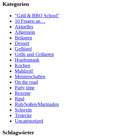
Kategorien
"Grill & BBQ School"
10 Fragen an…
Aktuelles
Allgemein
Beilagen
Dessert
Geflügel
Grills und Grillarten
Hopfentrank
Kochen
Mahlzeit!
Meisterschaften
On the road
Party time
Rezepte
Rind
Rub/Soßen/Marinaden
Schwein
Testecke
Uncategorized
Schlagwörter