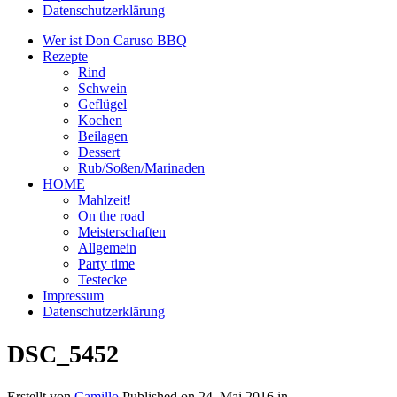
Datenschutzerklärung
Wer ist Don Caruso BBQ
Rezepte
Rind
Schwein
Geflügel
Kochen
Beilagen
Dessert
Rub/Soßen/Marinaden
HOME
Mahlzeit!
On the road
Meisterschaften
Allgemein
Party time
Testecke
Impressum
Datenschutzerklärung
DSC_5452
Erstellt von
Camillo
Published on
24. Mai 2016
in