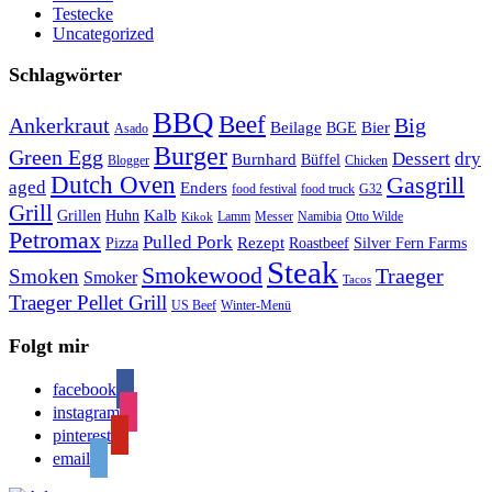
Testecke
Uncategorized
Schlagwörter
BBQ
Beef
Ankerkraut
Big
Bier
Beilage
BGE
Asado
Burger
Green Egg
Dessert
dry
Burnhard
Büffel
Blogger
Chicken
Dutch Oven
Gasgrill
aged
Enders
food festival
food truck
G32
Grill
Kalb
Grillen
Huhn
Lamm
Messer
Namibia
Otto Wilde
Kikok
Petromax
Pulled Pork
Rezept
Pizza
Roastbeef
Silver Fern Farms
Steak
Smokewood
Traeger
Smoken
Smoker
Tacos
Traeger Pellet Grill
US Beef
Winter-Menü
Folgt mir
facebook
instagram
pinterest
email