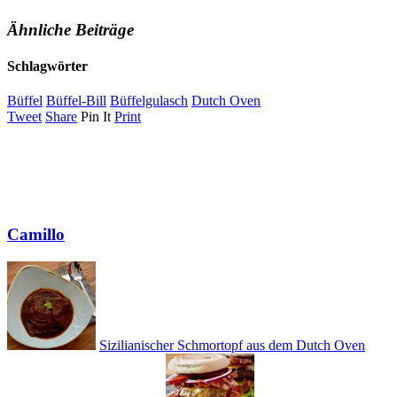
Ähnliche Beiträge
Schlagwörter
Büffel
Büffel-Bill
Büffelgulasch
Dutch Oven
Tweet
Share
Pin It
Print
Camillo
Sizilianischer Schmortopf aus dem Dutch Oven