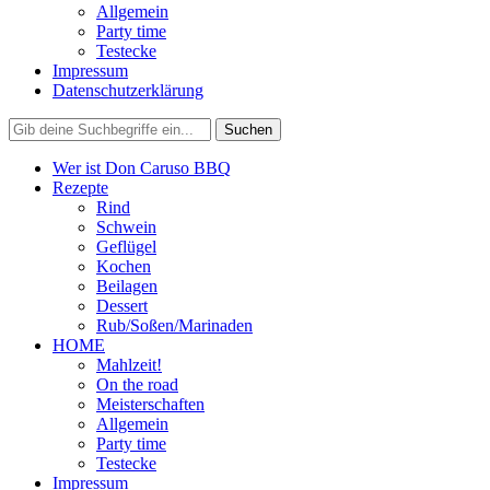
Allgemein
Party time
Testecke
Impressum
Datenschutzerklärung
Wer ist Don Caruso BBQ
Rezepte
Rind
Schwein
Geflügel
Kochen
Beilagen
Dessert
Rub/Soßen/Marinaden
HOME
Mahlzeit!
On the road
Meisterschaften
Allgemein
Party time
Testecke
Impressum