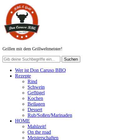
Grillen mit dem Grillweltmeister!
Wer ist Don Caruso BBQ
Rezepte
Rind
Schwein
Geflügel
Kochen
Beilagen
Dessert
Rub/Soßen/Marinaden
HOME
Mahlzeit!
On the road
Meisterschaften