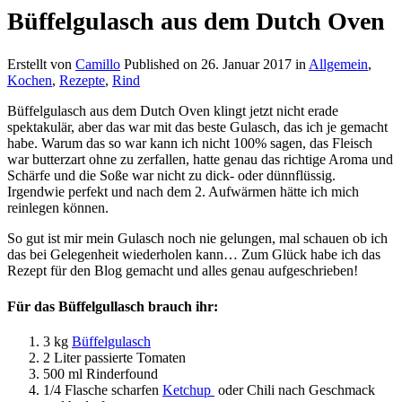
Büffelgulasch aus dem Dutch Oven
Erstellt von
Camillo
Published on
26. Januar 2017
in
Allgemein
,
Kochen
,
Rezepte
,
Rind
Büffelgulasch aus dem Dutch Oven klingt jetzt nicht erade
spektakulär, aber das war mit das beste Gulasch, das ich je gemacht
habe. Warum das so war kann ich nicht 100% sagen, das Fleisch
war butterzart ohne zu zerfallen, hatte genau das richtige Aroma und
Schärfe und die Soße war nicht zu dick- oder dünnflüssig.
Irgendwie perfekt und nach dem 2. Aufwärmen hätte ich mich
reinlegen können.
So gut ist mir mein Gulasch noch nie gelungen, mal schauen ob ich
das bei Gelegenheit wiederholen kann… Zum Glück habe ich das
Rezept für den Blog gemacht und alles genau aufgeschrieben!
Für das Büffelgullasch brauch ihr:
3 kg
Büffelgulasch
2 Liter passierte Tomaten
500 ml Rinderfound
1/4 Flasche scharfen
Ketchup
oder Chili nach Geschmack