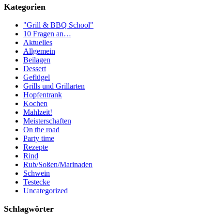
Kategorien
"Grill & BBQ School"
10 Fragen an…
Aktuelles
Allgemein
Beilagen
Dessert
Geflügel
Grills und Grillarten
Hopfentrank
Kochen
Mahlzeit!
Meisterschaften
On the road
Party time
Rezepte
Rind
Rub/Soßen/Marinaden
Schwein
Testecke
Uncategorized
Schlagwörter