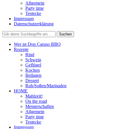
Allgemein
Party time
Testecke
Impressum
Datenschutzerklärung
Wer ist Don Caruso BBQ
Rezepte
Rind
Schwein
Geflügel
Kochen
Beilagen
Dessert
Rub/Soßen/Marinaden
HOME
Mahlzeit!
On the road
Meisterschaften
Allgemein
Party time
Testecke
Impressum