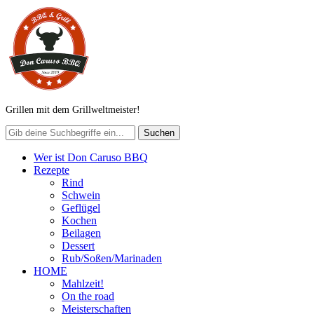
Grillen mit dem Grillweltmeister!
Wer ist Don Caruso BBQ
Rezepte
Rind
Schwein
Geflügel
Kochen
Beilagen
Dessert
Rub/Soßen/Marinaden
HOME
Mahlzeit!
On the road
Meisterschaften