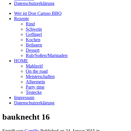
Datenschutzerklärung
Wer ist Don Caruso BBQ
Rezepte
Rind
Schwein
Geflügel
Kochen
Beilagen
Dessert
Rub/Soßen/Marinaden
HOME
Mahlzeit!
On the road
Meisterschaften
Allgemein
Party time
Testecke
Impressum
Datenschutzerklärung
bauknecht 16
Erstellt von
Camillo
Published on
24. Januar 2015
in