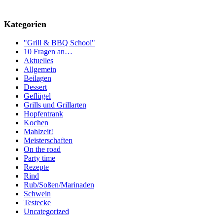
Kategorien
"Grill & BBQ School"
10 Fragen an…
Aktuelles
Allgemein
Beilagen
Dessert
Geflügel
Grills und Grillarten
Hopfentrank
Kochen
Mahlzeit!
Meisterschaften
On the road
Party time
Rezepte
Rind
Rub/Soßen/Marinaden
Schwein
Testecke
Uncategorized