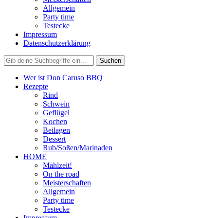
Allgemein
Party time
Testecke
Impressum
Datenschutzerklärung
Wer ist Don Caruso BBQ
Rezepte
Rind
Schwein
Geflügel
Kochen
Beilagen
Dessert
Rub/Soßen/Marinaden
HOME
Mahlzeit!
On the road
Meisterschaften
Allgemein
Party time
Testecke
Impressum