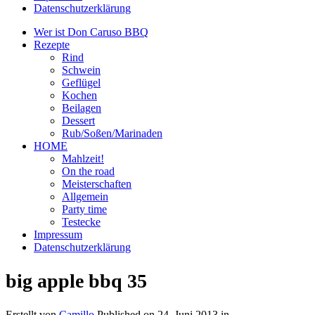
Datenschutzerklärung
Wer ist Don Caruso BBQ
Rezepte
Rind
Schwein
Geflügel
Kochen
Beilagen
Dessert
Rub/Soßen/Marinaden
HOME
Mahlzeit!
On the road
Meisterschaften
Allgemein
Party time
Testecke
Impressum
Datenschutzerklärung
big apple bbq 35
Erstellt von
Camillo
Published on
24. Juni 2013
in