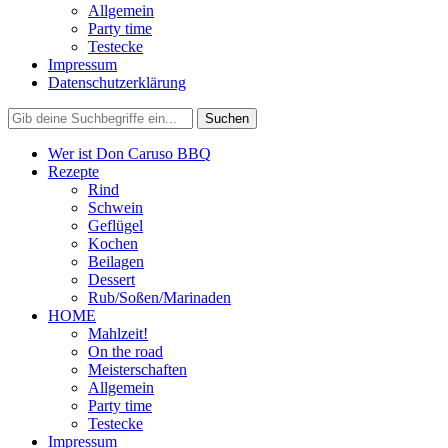
Allgemein
Party time
Testecke
Impressum
Datenschutzerklärung
Wer ist Don Caruso BBQ
Rezepte
Rind
Schwein
Geflügel
Kochen
Beilagen
Dessert
Rub/Soßen/Marinaden
HOME
Mahlzeit!
On the road
Meisterschaften
Allgemein
Party time
Testecke
Impressum