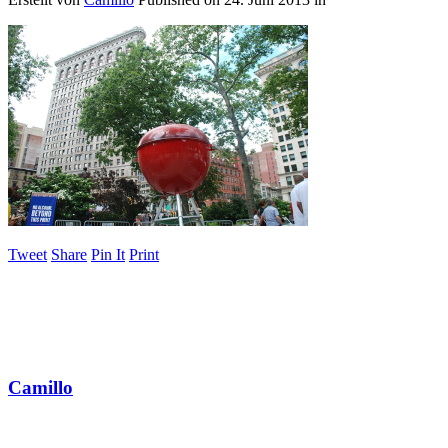
Tweet
Share
Pin It
Print
Camillo