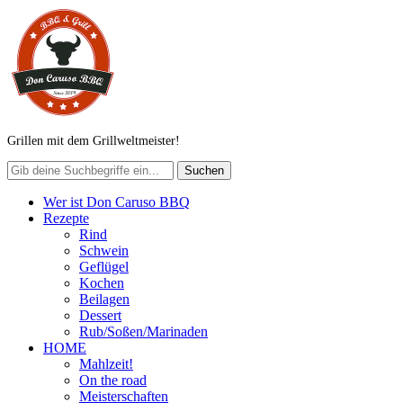
Grillen mit dem Grillweltmeister!
Wer ist Don Caruso BBQ
Rezepte
Rind
Schwein
Geflügel
Kochen
Beilagen
Dessert
Rub/Soßen/Marinaden
HOME
Mahlzeit!
On the road
Meisterschaften