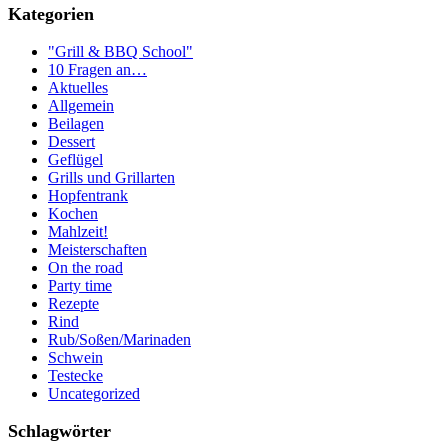
Kategorien
"Grill & BBQ School"
10 Fragen an…
Aktuelles
Allgemein
Beilagen
Dessert
Geflügel
Grills und Grillarten
Hopfentrank
Kochen
Mahlzeit!
Meisterschaften
On the road
Party time
Rezepte
Rind
Rub/Soßen/Marinaden
Schwein
Testecke
Uncategorized
Schlagwörter