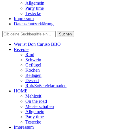
Allgemein
Party time
Testecke
Impressum
Datenschutzerklärung
Wer ist Don Caruso BBQ
Rezepte
Rind
Schwein
Geflügel
Kochen
Beilagen
Dessert
Rub/Soßen/Marinaden
HOME
Mahlzeit!
On the road
Meisterschaften
Allgemein
Party time
Testecke
Impressum