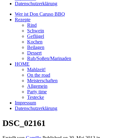
Datenschutzerklärung
Wer ist Don Caruso BBQ
Rezepte
Rind
Schwein
Geflügel
Kochen
Beilagen
Dessert
Rub/Soßen/Marinaden
HOME
Mahlzeit!
On the road
Meisterschaften
Allgemein
Party time
Testecke
Impressum
Datenschutzerklärung
DSC_02161
Erstellt von
Camillo
Published on
30. Mai 2013
in