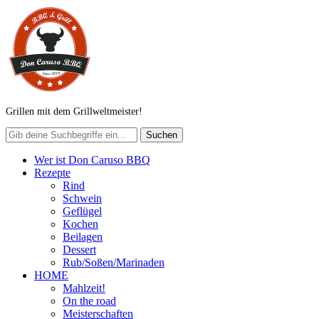
Grillen mit dem Grillweltmeister!
Wer ist Don Caruso BBQ
Rezepte
Rind
Schwein
Geflügel
Kochen
Beilagen
Dessert
Rub/Soßen/Marinaden
HOME
Mahlzeit!
On the road
Meisterschaften