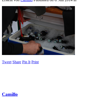
Tweet
Share
Pin It
Print
Camillo