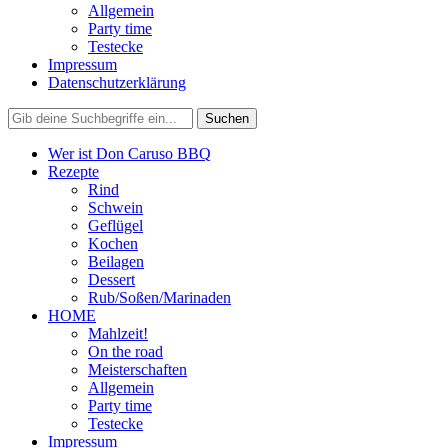
Allgemein
Party time
Testecke
Impressum
Datenschutzerklärung
Wer ist Don Caruso BBQ
Rezepte
Rind
Schwein
Geflügel
Kochen
Beilagen
Dessert
Rub/Soßen/Marinaden
HOME
Mahlzeit!
On the road
Meisterschaften
Allgemein
Party time
Testecke
Impressum