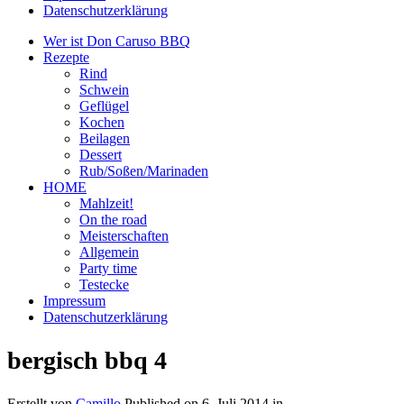
Datenschutzerklärung
Wer ist Don Caruso BBQ
Rezepte
Rind
Schwein
Geflügel
Kochen
Beilagen
Dessert
Rub/Soßen/Marinaden
HOME
Mahlzeit!
On the road
Meisterschaften
Allgemein
Party time
Testecke
Impressum
Datenschutzerklärung
bergisch bbq 4
Erstellt von
Camillo
Published on
6. Juli 2014
in