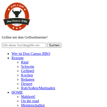
Grillen mit dem Grillweltmeister!
Wer ist Don Caruso BBQ
Rezepte
Rind
Schwein
Geflügel
Kochen
Beilagen
Dessert
Rub/Soßen/Marinaden
HOME
Mahlzeit!
On the road
Meisterschaften