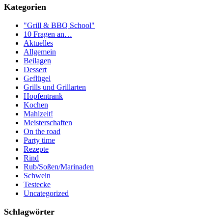
Kategorien
"Grill & BBQ School"
10 Fragen an…
Aktuelles
Allgemein
Beilagen
Dessert
Geflügel
Grills und Grillarten
Hopfentrank
Kochen
Mahlzeit!
Meisterschaften
On the road
Party time
Rezepte
Rind
Rub/Soßen/Marinaden
Schwein
Testecke
Uncategorized
Schlagwörter